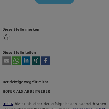
Klicke hier und stimme der Nutzung von Diensten bzw.
Technologien von Drittanbietern zu, um diesen Inhalt
anzuzeigen.
Diese Stelle merken
Diese Stelle teilen
Der richtige Weg für mich!
HOFER ALS ARBEITGEBER
HOFER
bietet als einer der erfolgreichsten österreichischen