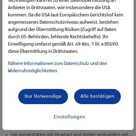
Technologien kann es zu einer Datenübermittlung an
Flexibilität für Früh- und Spätdienste (Montag bis
Anbieter in Drittstaaten, wie insbesondere die USA
Samstag)
kommen. Da die USA laut Europäischem Gerichtshof kein
Begeisterung im Handel zu arbeiten und den
Unternehmenserfolg mitzugestalten
angemessenes Datenschutzniveau aufweist, bestehen
Freude an der Arbeit im Team für ein motiviertes
aufgrund der Übermittlung Risiken (Zugriff auf Daten
Miteinander
durch US-Behörden, fehlende Rechtsbehelfe). Ihr
Bereitschaft zu körperlich anspruchsvollen Tätigkeiten
Einwilligung umfasst gemäß Art. 49 Abs. 1 lit. a DSGVO
freundlich im Umgang mit Kund:innen für eine
diese Übermittlung in Drittstaaten.
angenehme Einkaufsatmosphäre
zuverlässige und organisierte Arbeitsweise zur
Nähere Informationen zum Datenschutz und den
gewissenhaften Erledigung der Aufgaben
Widerrufsmöglichkeiten
Angebote, die mich überzeugen
1.000 € HOFER Reisen- oder Warengutschein und
zusätzlich 1.500 € bei ausgezeichnetem Erfolg
Nur Notwendige
Alle bestätigen
Erfolgsprämien bei positivem Lehrabschluss (guter Erfolg:
500 € HOFER Reisen- oder Warengutschein, bestanden:
150 €)
Einstellungen
Extraurlaub bei Lehre mit Matura
rasche Aufstiegsmöglichkeiten
top ausgestattet mit Headset und immer verbunden mit