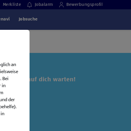
Merkliste
Jobalarm
Bewerbungsprofil
enavi
Jobsuche
glich an
ielsweise
. Bei
 Jobs, die auf dich warten!
 in
em
alarm:
rund der
behelfe).
 in