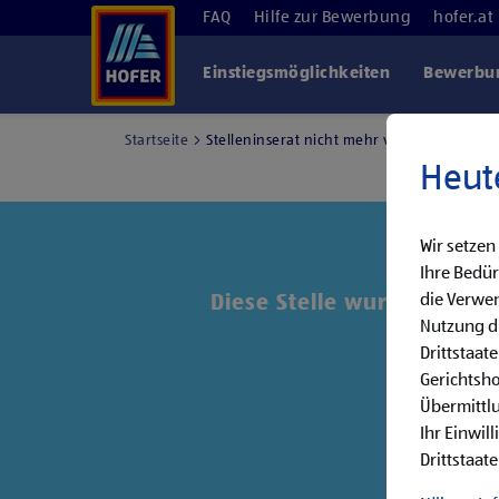
FAQ
Hilfe zur Bewerbung
hofer.at
Einstiegsmöglichkeiten
Bewerbun
Startseite
Stelleninserat nicht mehr verfügbar
Heut
Wir setzen
Ihre Bedür
die Verwen
Diese Stelle wurde leider 
Nutzung di
Drittstaat
Entde
Gerichtsh
Übermittlu
Ihr Einwil
Drittstaate