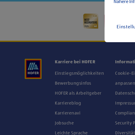
Nähere In
Einstel
Karriere bei HOFER
Informat
Einstiegsmöglichkeiten
Cookie-E
Bewerbungsinfos
anpasse
HOFER als Arbeitgeber
Datensch
Karriereblog
Impress
Karrierenavi
Complian
Jobsuche
Security P
Leichte Sprache
Diversität