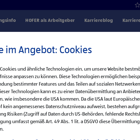
gsinfo
HOFER als Arbeitgeber
Karriereblog
Karrier
e im Angebot: Cookies
 Cookies und ähnliche Technologien ein, um unsere Website bestmö
Danke für dein Interesse!
fnisse anpassen zu können. Diese Technologien ermöglichen beisp
dung bestimmter Features und das Teilen auf sozialen Netzwerken
bereits besetzt, aber wir haben noch weitere
eser Technologien kann es zu einer Datenübermittlung an Anbieter
en, wie insbesondere die USA kommen. Da die USA laut Europäisch
cke unsere offenen Jobs oder abonniere deinen persönlichen Job
of kein angemessenes Datenschutzniveau aufweist, bestehen aufg
ng Risiken (Zugriff auf Daten durch US-Behörden, fehlende Rechts
ligung umfasst gemäß Art. 49 Abs. 1 lit. a DSGVO diese Übermittlung
Jobsuche
Jobalarm
n.