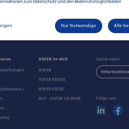
formationen zum Datenschutz und den Widerrufsmöglichkeiten
lungen
Nur Notwendige
Alle b
ionen
HOFER im Web
Suche nach:
instellungen
HOFER
Information
n
HOFER REISEN
utzhinweis /
HOFER FOTOS
Folge uns:
um
HoT - HOFER TELEKOM
ce
olicy