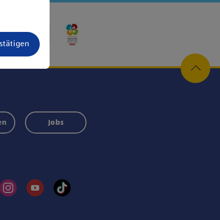
estätigen
en
Jobs