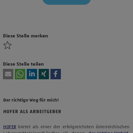
Klicke hier und stimme der Nutzung von Diensten bzw.
Technologien von Drittanbietern zu, um diesen Inhalt
anzuzeigen.
Diese Stelle merken
Diese Stelle teilen
Der richtige Weg für mich!
HOFER ALS ARBEITGEBER
HOFER
bietet als einer der erfolgreichsten österreichischen