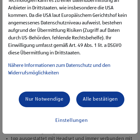
Technologien kann es zu einer Datenübermittlung an
Flexibilität für Früh- und Spätdienste (Montag bis
Anbieter in Drittstaaten, wie insbesondere die USA
Samstag)
kommen. Da die USA laut Europäischem Gerichtshof kein
Begeisterung im Handel zu arbeiten und den
Unternehmenserfolg mitzugestalten
angemessenes Datenschutzniveau aufweist, bestehen
Freude an der Arbeit im Team für ein motiviertes
aufgrund der Übermittlung Risiken (Zugriff auf Daten
Miteinander
durch US-Behörden, fehlende Rechtsbehelfe). Ihr
Bereitschaft zu körperlich anspruchsvollen Tätigkeiten
Einwilligung umfasst gemäß Art. 49 Abs. 1 lit. a DSGVO
freundlich im Umgang mit Kund:innen für eine
diese Übermittlung in Drittstaaten.
angenehme Einkaufsatmosphäre
zuverlässige und organisierte Arbeitsweise zur
Nähere Informationen zum Datenschutz und den
gewissenhaften Erledigung der Aufgaben
Widerrufsmöglichkeiten
Angebote, die mich überzeugen
1.000 € HOFER Reisen- oder Warengutschein und
zusätzlich 1.500 € bei ausgezeichnetem Erfolg
Nur Notwendige
Alle bestätigen
Erfolgsprämien bei positivem Lehrabschluss (guter Erfolg:
500 € HOFER Reisen- oder Warengutschein, bestanden:
150 €)
Einstellungen
Extraurlaub bei Lehre mit Matura
rasche Aufstiegsmöglichkeiten
top ausgestattet mit Headset und immer verbunden mit