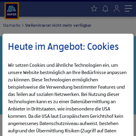
Me
Startseite
Stelleninserat nicht mehr verfügbar
Heute im Angebot: Cookies
Danke für dein Interesse!
Diese Stelle wurde leider bereits besetzt, aber wir
haben noch weitere Jobs, die auf dich warten!
Wir setzen Cookies und ähnliche Technologien ein, um
unsere Website bestmöglich an Ihre Bedürfnisse anpassen
Entdecke unsere offenen Jobs oder abonniere deinen
zu können. Diese Technologien ermöglichen
persönlichen Jobalarm:
beispielsweise die Verwendung bestimmter Features und
das Teilen auf sozialen Netzwerken. Bei Nutzung dieser
Jobsuche
Jobalarm
Technologien kann es zu einer Datenübermittlung an
Anbieter in Drittstaaten, wie insbesondere die USA
kommen. Da die USA laut Europäischem Gerichtshof kein
angemessenes Datenschutzniveau aufweist, bestehen
aufgrund der Übermittlung Risiken (Zugriff auf Daten