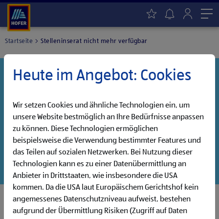
Me
Startseite
Stelleninserat nicht mehr verfügbar
Heute im Angebot: Cookies
Danke für dein Interesse!
Diese Stelle wurde leider bereits besetzt, aber wir
haben noch weitere Jobs, die auf dich warten!
Wir setzen Cookies und ähnliche Technologien ein, um
unsere Website bestmöglich an Ihre Bedürfnisse anpassen
Entdecke unsere offenen Jobs oder abonniere deinen
zu können. Diese Technologien ermöglichen
persönlichen Jobalarm:
beispielsweise die Verwendung bestimmter Features und
das Teilen auf sozialen Netzwerken. Bei Nutzung dieser
Jobsuche
Jobalarm
Technologien kann es zu einer Datenübermittlung an
Anbieter in Drittstaaten, wie insbesondere die USA
kommen. Da die USA laut Europäischem Gerichtshof kein
angemessenes Datenschutzniveau aufweist, bestehen
aufgrund der Übermittlung Risiken (Zugriff auf Daten