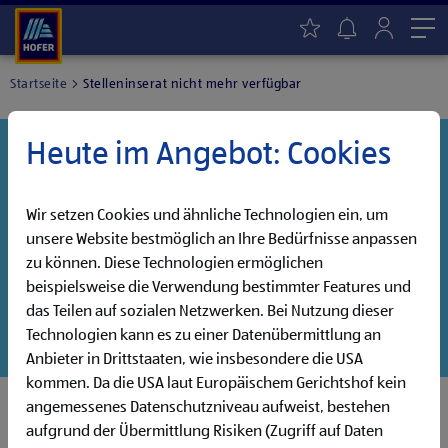
Me
Startseite
Stelleninserat nicht mehr verfügbar
Heute im Angebot: Cookies
Danke für dein Interesse!
Diese Stelle wurde leider bereits besetzt, aber wir
haben noch weitere Jobs, die auf dich warten!
Wir setzen Cookies und ähnliche Technologien ein, um
unsere Website bestmöglich an Ihre Bedürfnisse anpassen
Entdecke unsere offenen Jobs oder abonniere deinen
zu können. Diese Technologien ermöglichen
persönlichen Jobalarm:
beispielsweise die Verwendung bestimmter Features und
das Teilen auf sozialen Netzwerken. Bei Nutzung dieser
Jobsuche
Jobalarm
Technologien kann es zu einer Datenübermittlung an
Anbieter in Drittstaaten, wie insbesondere die USA
kommen. Da die USA laut Europäischem Gerichtshof kein
angemessenes Datenschutzniveau aufweist, bestehen
aufgrund der Übermittlung Risiken (Zugriff auf Daten