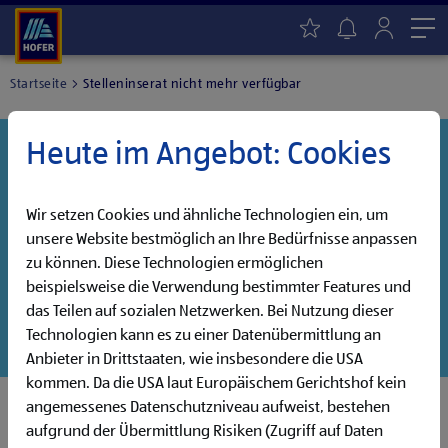
Me
Startseite
Stelleninserat nicht mehr verfügbar
Heute im Angebot: Cookies
Danke für dein Interesse!
Diese Stelle wurde leider bereits besetzt, aber wir
haben noch weitere Jobs, die auf dich warten!
Wir setzen Cookies und ähnliche Technologien ein, um
unsere Website bestmöglich an Ihre Bedürfnisse anpassen
Entdecke unsere offenen Jobs oder abonniere deinen
zu können. Diese Technologien ermöglichen
persönlichen Jobalarm:
beispielsweise die Verwendung bestimmter Features und
das Teilen auf sozialen Netzwerken. Bei Nutzung dieser
Jobsuche
Jobalarm
Technologien kann es zu einer Datenübermittlung an
Anbieter in Drittstaaten, wie insbesondere die USA
kommen. Da die USA laut Europäischem Gerichtshof kein
angemessenes Datenschutzniveau aufweist, bestehen
aufgrund der Übermittlung Risiken (Zugriff auf Daten