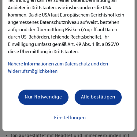
Technologien kann es zu einer Datenübermittlung an
Flexibilität für Früh- und Spätdienste (Montag bis
Anbieter in Drittstaaten, wie insbesondere die USA
Samstag)
kommen. Da die USA laut Europäischem Gerichtshof kein
Begeisterung im Handel zu arbeiten und den
Unternehmenserfolg mitzugestalten
angemessenes Datenschutzniveau aufweist, bestehen
Freude an der Arbeit im Team für ein motiviertes
aufgrund der Übermittlung Risiken (Zugriff auf Daten
Miteinander
durch US-Behörden, fehlende Rechtsbehelfe). Ihr
Bereitschaft zu körperlich anspruchsvollen Tätigkeiten
Einwilligung umfasst gemäß Art. 49 Abs. 1 lit. a DSGVO
freundlich im Umgang mit Kund:innen für eine
diese Übermittlung in Drittstaaten.
angenehme Einkaufsatmosphäre
zuverlässige und organisierte Arbeitsweise zur
Nähere Informationen zum Datenschutz und den
gewissenhaften Erledigung der Aufgaben
Widerrufsmöglichkeiten
Angebote, die mich überzeugen
1.000 € HOFER Reisen- oder Warengutschein und
zusätzlich 1.500 € bei ausgezeichnetem Erfolg
Nur Notwendige
Alle bestätigen
Erfolgsprämien bei positivem Lehrabschluss (guter Erfolg:
500 € HOFER Reisen- oder Warengutschein, bestanden:
150 €)
Einstellungen
Extraurlaub bei Lehre mit Matura
rasche Aufstiegsmöglichkeiten
top ausgestattet mit Headset und immer verbunden mit