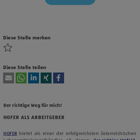
Klicke hier und stimme der Nutzung von Diensten bzw.
Technologien von Drittanbietern zu, um diesen Inhalt
anzuzeigen.
Diese Stelle merken
Diese Stelle teilen
Der richtige Weg für mich!
HOFER ALS ARBEITGEBER
HOFER
bietet als einer der erfolgreichsten österreichischen