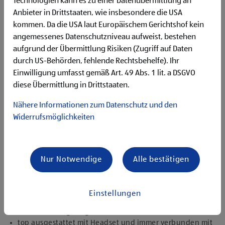
Technologien kann es zu einer Datenübermittlung an
Flexibilität für Früh- und Spätdienste (Montag bis
Anbieter in Drittstaaten, wie insbesondere die USA
Samstag)
kommen. Da die USA laut Europäischem Gerichtshof kein
Begeisterung im Handel zu arbeiten und den
Unternehmenserfolg mitzugestalten
angemessenes Datenschutzniveau aufweist, bestehen
Freude an der Arbeit im Team für ein motiviertes
aufgrund der Übermittlung Risiken (Zugriff auf Daten
Miteinander
durch US-Behörden, fehlende Rechtsbehelfe). Ihr
Bereitschaft zu körperlich anspruchsvollen Tätigkeiten
Einwilligung umfasst gemäß Art. 49 Abs. 1 lit. a DSGVO
freundlich im Umgang mit Kund:innen für eine
diese Übermittlung in Drittstaaten.
angenehme Einkaufsatmosphäre
zuverlässige und organisierte Arbeitsweise zur
Nähere Informationen zum Datenschutz und den
gewissenhaften Erledigung der Aufgaben
Widerrufsmöglichkeiten
Angebote, die mich überzeugen
1.000 € HOFER Reisen- oder Warengutschein und
zusätzlich 1.500 € bei ausgezeichnetem Erfolg
Nur Notwendige
Alle bestätigen
Erfolgsprämien bei positivem Lehrabschluss (guter Erfolg:
500 € HOFER Reisen- oder Warengutschein, bestanden:
150 €)
Einstellungen
Extraurlaub bei Lehre mit Matura
rasche Aufstiegsmöglichkeiten
top ausgestattet mit Headset und immer verbunden mit