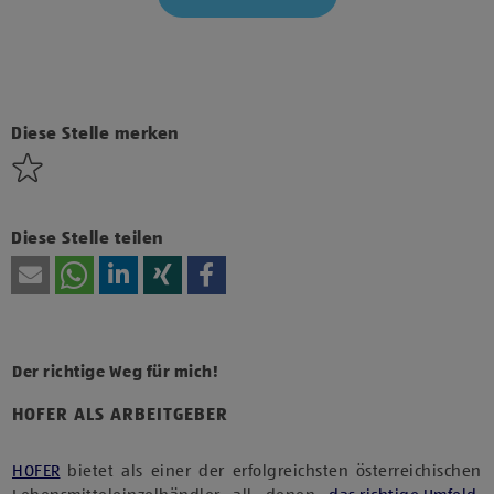
Klicke hier und stimme der Nutzung von Diensten bzw.
Technologien von Drittanbietern zu, um diesen Inhalt
anzuzeigen.
Diese Stelle merken
Diese Stelle teilen
Der richtige Weg für mich!
HOFER ALS ARBEITGEBER
HOFER
bietet als einer der erfolgreichsten österreichischen