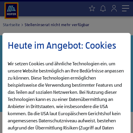
Me
Startseite
Stelleninserat nicht mehr verfügbar
Heute im Angebot: Cookies
Danke für dein Interesse!
Diese Stelle wurde leider bereits besetzt, aber wir
haben noch weitere Jobs, die auf dich warten!
Wir setzen Cookies und ähnliche Technologien ein, um
unsere Website bestmöglich an Ihre Bedürfnisse anpassen
Entdecke unsere offenen Jobs oder abonniere deinen
zu können. Diese Technologien ermöglichen
persönlichen Jobalarm:
beispielsweise die Verwendung bestimmter Features und
das Teilen auf sozialen Netzwerken. Bei Nutzung dieser
Jobsuche
Jobalarm
Technologien kann es zu einer Datenübermittlung an
Anbieter in Drittstaaten, wie insbesondere die USA
kommen. Da die USA laut Europäischem Gerichtshof kein
angemessenes Datenschutzniveau aufweist, bestehen
aufgrund der Übermittlung Risiken (Zugriff auf Daten