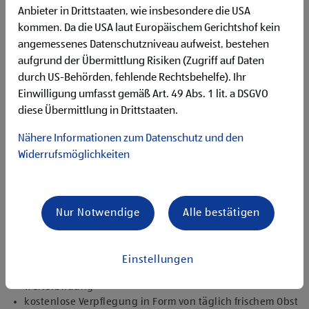
Begeisterung im Handel zu arbeiten und den
Anbieter in Drittstaaten, wie insbesondere die USA
Unternehmenserfolg mitzugestalten
kommen. Da die USA laut Europäischem Gerichtshof kein
Freude an der Arbeit im Team für ein motiviertes
angemessenes Datenschutzniveau aufweist, bestehen
Miteinander
aufgrund der Übermittlung Risiken (Zugriff auf Daten
Bereitschaft zu körperlich anspruchsvollen Tätigkeiten
freundlich im Umgang mit Kund:innen für eine
durch US-Behörden, fehlende Rechtsbehelfe). Ihr
angenehme Einkaufsatmosphäre
Einwilligung umfasst gemäß Art. 49 Abs. 1 lit. a DSGVO
zuverlässige und organisierte Arbeitsweise zur
diese Übermittlung in Drittstaaten.
gewissenhaften Erledigung der Aufgaben
Nähere Informationen zum Datenschutz und den
Angebote, die mich überzeugen
Widerrufsmöglichkeiten
attraktive Teilzeitoptionen, auch als Studentenjob
geeignet
vielseitiges Tätigkeitsfeld
umfangreiche Einarbeitung und individuelles
Nur Notwendige
Alle bestätigen
Onboarding
top ausgestattet mit Headset und immer verbunden mit
dem Team
Einstellungen
zielgerichtete E-Learning Module zur fachlichen
Weiterbildung
kostenlose Verpflegung in Form von täglich frischem Obst