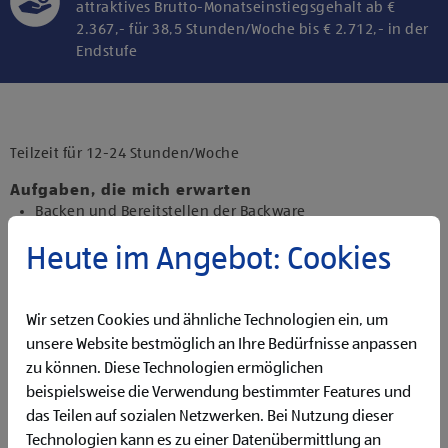
attraktives Brutto-Monatseinstiegsgehalt ab €
2.367,- für 38,5 Stunden/Woche bis € 2.712,- in der
Endstufe
Klicke hier und stimme der Nutzung von
Diensten bzw. Technologien von
Drittanbietern zu, um diesen Inhalt
Teilzeit für 12-24 Stunden/Woche
anzuzeigen.
Aufgaben, die mich erwarten
Backen und Bereitstellen der Backware
Organisieren und Bewirtschaften der Regale
Heute im Angebot: Cookies
Präsentieren von Obst und Gemüse sowie Durchführen
von Qualitätskontrollen
Beantworten von Kund:innenanfragen
Wir setzen Cookies und ähnliche Technologien ein, um
Reinigen der Filiale
Betreuen der Pfandrückgabeautomaten
unsere Website bestmöglich an Ihre Bedürfnisse anpassen
zu können. Diese Technologien ermöglichen
Qualifikationen, die ich mitbringe
beispielsweise die Verwendung bestimmter Features und
Flexibilität für Früh- und Spätdienste (Montag bis
das Teilen auf sozialen Netzwerken. Bei Nutzung dieser
Samstag)
Technologien kann es zu einer Datenübermittlung an