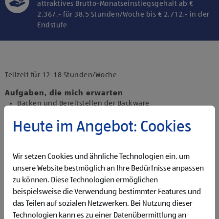
attraktives Brutto-Monatseinstiegsgehalt ab €
2.367,- für 38,5 Stunden/Woche bis € 2.712,- in der
Endstufe
Klicke hier und stimme der Nutzung von
Diensten bzw. Technologien von
Drittanbietern zu, um diesen Inhalt
Teilzeit für 12-18 Stunden/Woche
anzuzeigen.
Aufgaben, die mich erwarten
Backen und Bereitstellen der Backware
Organisieren und Bewirtschaften der Regale
Heute im Angebot: Cookies
Präsentieren von Obst und Gemüse sowie Durchführen
von Qualitätskontrollen
Beantworten von Kund:innenanfragen
Wir setzen Cookies und ähnliche Technologien ein, um
Reinigen der Filiale
Betreuen der Pfandrückgabeautomaten
unsere Website bestmöglich an Ihre Bedürfnisse anpassen
zu können. Diese Technologien ermöglichen
Qualifikationen, die ich mitbringe
beispielsweise die Verwendung bestimmter Features und
Flexibilität für Früh- und Spätdienste (Montag bis
das Teilen auf sozialen Netzwerken. Bei Nutzung dieser
Samstag)
Technologien kann es zu einer Datenübermittlung an