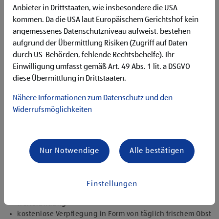
Begeisterung im Handel zu arbeiten und den
Anbieter in Drittstaaten, wie insbesondere die USA
Unternehmenserfolg mitzugestalten
kommen. Da die USA laut Europäischem Gerichtshof kein
Freude an der Arbeit im Team für ein motiviertes
angemessenes Datenschutzniveau aufweist, bestehen
Miteinander
aufgrund der Übermittlung Risiken (Zugriff auf Daten
Bereitschaft zu körperlich anspruchsvollen Tätigkeiten
freundlich im Umgang mit Kund:innen für eine
durch US-Behörden, fehlende Rechtsbehelfe). Ihr
angenehme Einkaufsatmosphäre
Einwilligung umfasst gemäß Art. 49 Abs. 1 lit. a DSGVO
zuverlässige und organisierte Arbeitsweise zur
diese Übermittlung in Drittstaaten.
gewissenhaften Erledigung der Aufgaben
Nähere Informationen zum Datenschutz und den
Angebote, die mich überzeugen
Widerrufsmöglichkeiten
attraktive Teilzeitoptionen, auch als Studentenjob
geeignet
vielseitiges Tätigkeitsfeld
umfangreiche Einarbeitung und individuelles
Nur Notwendige
Alle bestätigen
Onboarding
top ausgestattet mit Headset und immer verbunden mit
dem Team
Einstellungen
zielgerichtete E-Learning Module zur fachlichen
Weiterbildung
kostenlose Verpflegung in Form von täglich frischem Obst