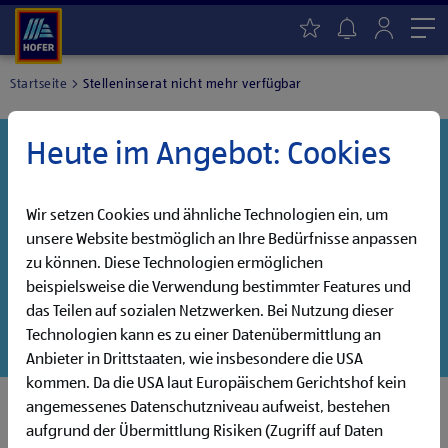
Me
Startseite
Stelleninserat nicht mehr verfügbar
Heute im Angebot: Cookies
Danke für dein Interesse!
Diese Stelle wurde leider bereits besetzt, aber wir
haben noch weitere Jobs, die auf dich warten!
Wir setzen Cookies und ähnliche Technologien ein, um
unsere Website bestmöglich an Ihre Bedürfnisse anpassen
Entdecke unsere offenen Jobs oder abonniere deinen
zu können. Diese Technologien ermöglichen
persönlichen Jobalarm:
beispielsweise die Verwendung bestimmter Features und
das Teilen auf sozialen Netzwerken. Bei Nutzung dieser
Jobsuche
Jobalarm
Technologien kann es zu einer Datenübermittlung an
Anbieter in Drittstaaten, wie insbesondere die USA
kommen. Da die USA laut Europäischem Gerichtshof kein
angemessenes Datenschutzniveau aufweist, bestehen
aufgrund der Übermittlung Risiken (Zugriff auf Daten