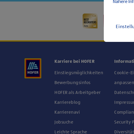
Nähere In
Einstel
Karriere bei HOFER
Informat
Einstiegsmöglichkeiten
Cookie-E
Bewerbungsinfos
anpasse
HOFER als Arbeitgeber
Datensch
Karriereblog
Impress
Karrierenavi
Complian
Jobsuche
Security P
Leichte Sprache
Diversität