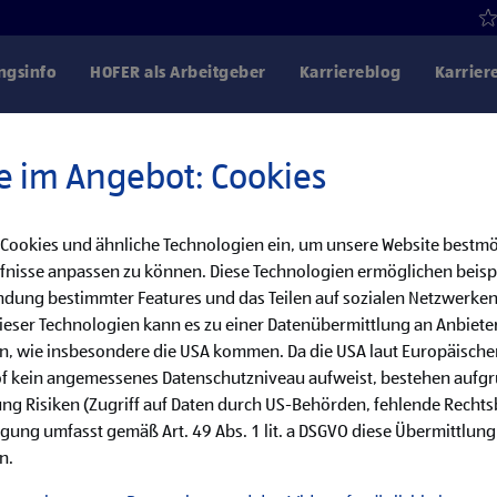
gsinfo
HOFER als Arbeitgeber
Karriereblog
Karrier
e im Angebot: Cookies
 Cookies und ähnliche Technologien ein, um unsere Website bestmö
Danke für dein Interesse!
fnisse anpassen zu können. Diese Technologien ermöglichen beisp
dung bestimmter Features und das Teilen auf sozialen Netzwerken
bereits besetzt, aber wir haben noch weitere
eser Technologien kann es zu einer Datenübermittlung an Anbieter
en, wie insbesondere die USA kommen. Da die USA laut Europäisch
cke unsere offenen Jobs oder abonniere deinen persönlichen Job
of kein angemessenes Datenschutzniveau aufweist, bestehen aufg
ng Risiken (Zugriff auf Daten durch US-Behörden, fehlende Rechts
ligung umfasst gemäß Art. 49 Abs. 1 lit. a DSGVO diese Übermittlung
Jobsuche
Jobalarm
n.