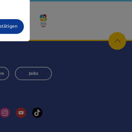
estätigen
en
Jobs