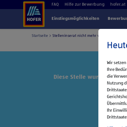
FAQ
Hilfe zur Bewerbung
hofer.at
Einstiegsmöglichkeiten
Bewerbun
Startseite
Stelleninserat nicht mehr verfügbar
Heut
Wir setzen
Ihre Bedür
die Verwen
Diese Stelle wurde leider 
Nutzung di
Drittstaat
Entde
Gerichtsh
Übermittlu
Ihr Einwil
Drittstaate