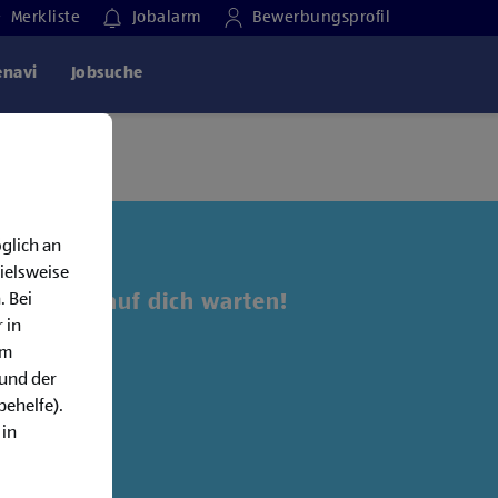
Merkliste
Jobalarm
Bewerbungsprofil
enavi
Jobsuche
glich an
ielsweise
. Bei
 Jobs, die auf dich warten!
 in
em
alarm:
rund der
behelfe).
 in