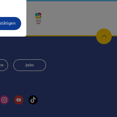
estätigen
en
Jobs