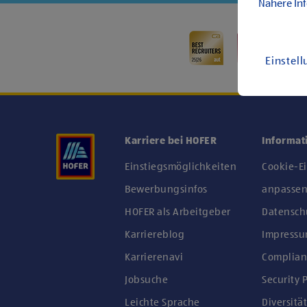
Nähere In
Einstel
Karriere bei HOFER
Informat
Einstiegsmöglichkeiten
Cookie-E
Bewerbungsinfos
anpasse
HOFER als Arbeitgeber
Datensch
Karriereblog
Impress
Karrierenavi
Complian
Jobsuche
Security P
Leichte Sprache
Diversität