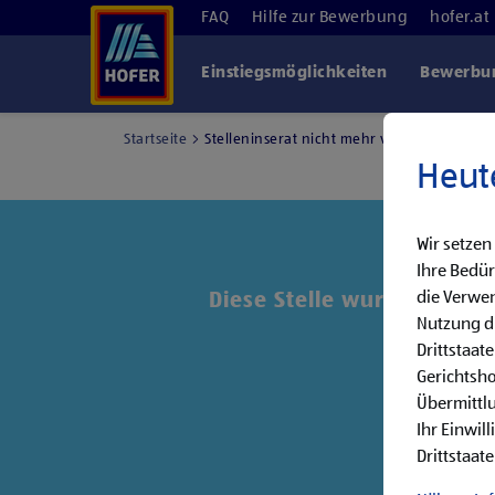
FAQ
Hilfe zur Bewerbung
hofer.at
Einstiegsmöglichkeiten
Bewerbun
Startseite
Stelleninserat nicht mehr verfügbar
Heut
Wir setzen
Ihre Bedür
die Verwen
Diese Stelle wurde leider 
Nutzung di
Drittstaat
Entde
Gerichtsh
Übermittlu
Ihr Einwil
Drittstaate