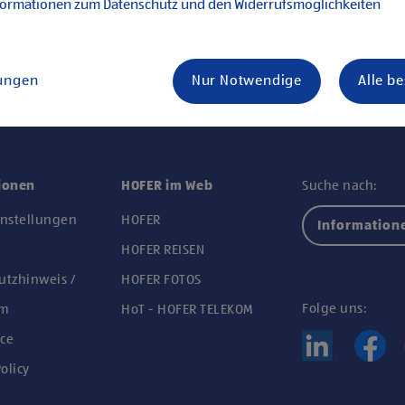
formationen zum Datenschutz und den Widerrufsmöglichkeiten
lungen
Nur Notwendige
Alle b
ionen
HOFER im Web
Suche nach:
instellungen
HOFER
Information
n
HOFER REISEN
utzhinweis /
HOFER FOTOS
Folge uns:
um
HoT - HOFER TELEKOM
ce
olicy