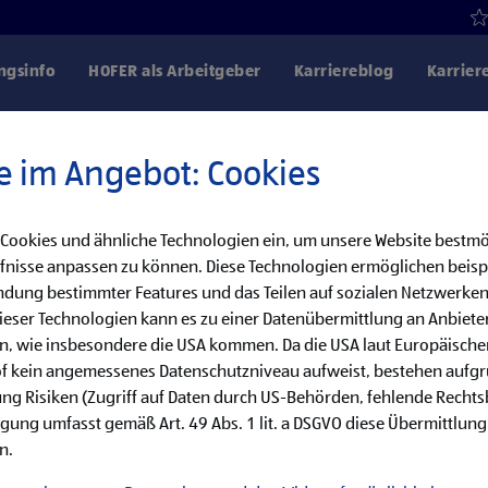
gsinfo
HOFER als Arbeitgeber
Karriereblog
Karrier
e im Angebot: Cookies
 Cookies und ähnliche Technologien ein, um unsere Website bestmö
Danke für dein Interesse!
fnisse anpassen zu können. Diese Technologien ermöglichen beisp
dung bestimmter Features und das Teilen auf sozialen Netzwerken
bereits besetzt, aber wir haben noch weitere
eser Technologien kann es zu einer Datenübermittlung an Anbieter
en, wie insbesondere die USA kommen. Da die USA laut Europäisch
cke unsere offenen Jobs oder abonniere deinen persönlichen Job
of kein angemessenes Datenschutzniveau aufweist, bestehen aufg
ng Risiken (Zugriff auf Daten durch US-Behörden, fehlende Rechts
ligung umfasst gemäß Art. 49 Abs. 1 lit. a DSGVO diese Übermittlung
Jobsuche
Jobalarm
n.