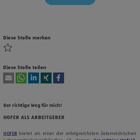
Klicke hier und stimme der Nutzung von Diensten bzw.
Technologien von Drittanbietern zu, um diesen Inhalt
anzuzeigen.
Diese Stelle merken
Diese Stelle teilen
Der richtige Weg für mich!
HOFER ALS ARBEITGEBER
HOFER
bietet als einer der erfolgreichsten österreichischen