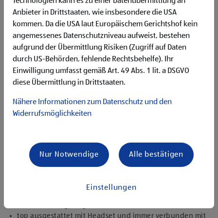
Technologien kann es zu einer Datenübermittlung an
Flexibilität für Früh- und Spätdienste (Montag bis
Anbieter in Drittstaaten, wie insbesondere die USA
Samstag)
kommen. Da die USA laut Europäischem Gerichtshof kein
Begeisterung im Handel zu arbeiten und den
Unternehmenserfolg mitzugestalten
angemessenes Datenschutzniveau aufweist, bestehen
Freude an der Arbeit im Team für ein motiviertes
aufgrund der Übermittlung Risiken (Zugriff auf Daten
Miteinander
durch US-Behörden, fehlende Rechtsbehelfe). Ihr
Bereitschaft zu körperlich anspruchsvollen Tätigkeiten
Einwilligung umfasst gemäß Art. 49 Abs. 1 lit. a DSGVO
freundlich im Umgang mit Kund:innen für eine
diese Übermittlung in Drittstaaten.
angenehme Einkaufsatmosphäre
zuverlässige und organisierte Arbeitsweise zur
Nähere Informationen zum Datenschutz und den
gewissenhaften Erledigung der Aufgaben
Widerrufsmöglichkeiten
Angebote, die mich überzeugen
1.000 € HOFER Reisen- oder Warengutschein und
zusätzlich 1.500 € bei ausgezeichnetem Erfolg
Nur Notwendige
Alle bestätigen
Erfolgsprämien bei positivem Lehrabschluss (guter Erfolg:
500 € HOFER Reisen- oder Warengutschein, bestanden:
150 €)
Einstellungen
Extraurlaub bei Lehre mit Matura
rasche Aufstiegsmöglichkeiten
top ausgestattet mit Headset und immer verbunden mit