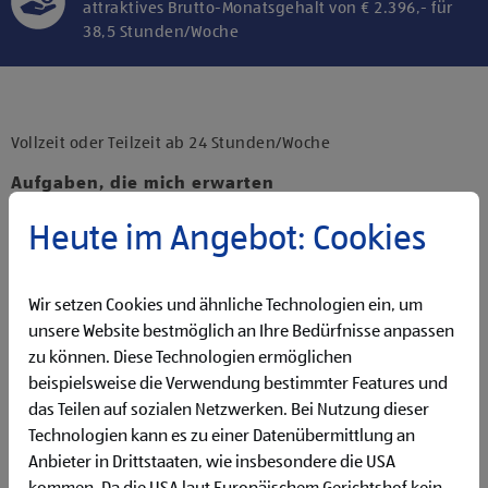
attraktives Brutto-Monatsgehalt von € 2.396,- für
38,5 Stunden/Woche
Klicke hier und stimme der Nutzung von
Diensten bzw. Technologien von
Drittanbietern zu, um diesen Inhalt
Vollzeit oder Teilzeit ab 24 Stunden/Woche
anzuzeigen.
Aufgaben, die mich erwarten
Backen und Bereitstellen der Backware
Organisieren und Bewirtschaften der Regale
Heute im Angebot: Cookies
Präsentieren von Obst und Gemüse
Reinigen der Filiale
Betreuen der Pfandrückgabeautomaten
Wir setzen Cookies und ähnliche Technologien ein, um
unsere Website bestmöglich an Ihre Bedürfnisse anpassen
Qualifikationen, die ich mitbringe
zu können. Diese Technologien ermöglichen
Schüler:innen (Mindestalter 15 Jahre) oder Student:innen
beispielsweise die Verwendung bestimmter Features und
Flexibilität für Früh- und Spätdienste (Montag bis
das Teilen auf sozialen Netzwerken. Bei Nutzung dieser
Samstag)
Technologien kann es zu einer Datenübermittlung an
Bereitschaft zu körperlich anspruchsvollen Tätigkeiten
Anbieter in Drittstaaten, wie insbesondere die USA
freundlich im Umgang mit Kund:innen für eine