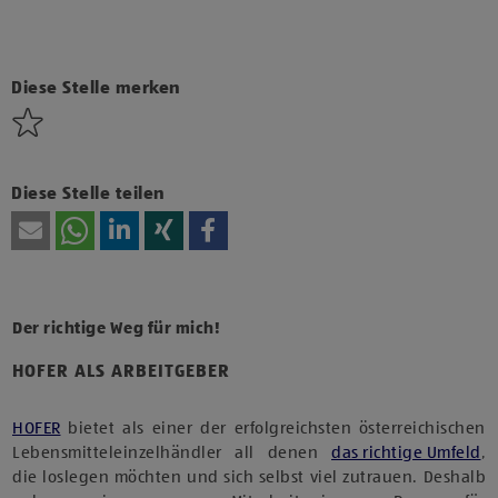
Klicke hier und stimme der Nutzung von Diensten bzw.
Technologien von Drittanbietern zu, um diesen Inhalt
anzuzeigen.
Diese Stelle merken
Diese Stelle teilen
Der richtige Weg für mich!
HOFER ALS ARBEITGEBER
HOFER
bietet als einer der erfolgreichsten österreichischen
Lebensmitteleinzelhändler all denen
das richtige Umfeld
,
die loslegen möchten und sich selbst viel zutrauen. Deshalb