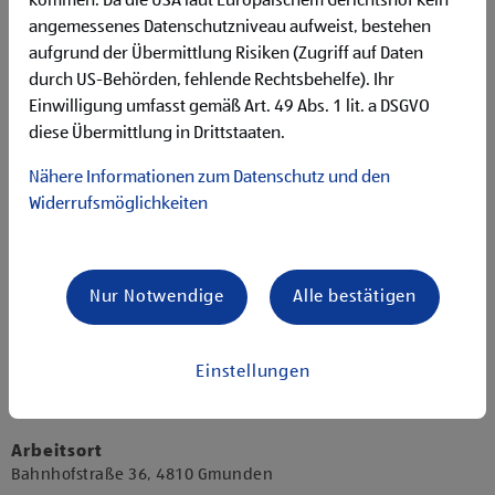
kommen. Da die USA laut Europäischem Gerichtshof kein
angenehme Einkaufsatmosphäre
zuverlässige und organisierte Arbeitsweise zur
angemessenes Datenschutzniveau aufweist, bestehen
gewissenhaften Erledigung der Aufgaben
aufgrund der Übermittlung Risiken (Zugriff auf Daten
durch US-Behörden, fehlende Rechtsbehelfe). Ihr
Angebote, die mich überzeugen
Einwilligung umfasst gemäß Art. 49 Abs. 1 lit. a DSGVO
vielseitiges Kennenlernen von HOFER als Arbeitgeber
diese Übermittlung in Drittstaaten.
Praxiserfahrung in einer erfolgreichen
Unternehmensgruppe
Nähere Informationen zum Datenschutz und den
interessantes und abwechslungsreiches Tätigkeitsfeld
Widerrufsmöglichkeiten
umfangreiche Einarbeitung und individuelles
Onboarding
kostenlose Verpflegung in Form von täglich frischem Obst
und Gemüse, Kaffee sowie Tee
Nur Notwendige
Alle bestätigen
DU-Kultur im ganzen Unternehmen
Entgelt
Einstellungen
attraktives Brutto-Monatsgehalt von € 2.396,- für 38,5
Stunden/Woche
Arbeitsort
​Bahnhofstraße 36, 4810 Gmunden​