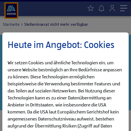
Me
Startseite
Stelleninserat nicht mehr verfügbar
Heute im Angebot: Cookies
Danke für dein Interesse!
Diese Stelle wurde leider bereits besetzt, aber wir
haben noch weitere Jobs, die auf dich warten!
Wir setzen Cookies und ähnliche Technologien ein, um
unsere Website bestmöglich an Ihre Bedürfnisse anpassen
Entdecke unsere offenen Jobs oder abonniere deinen
zu können. Diese Technologien ermöglichen
persönlichen Jobalarm:
beispielsweise die Verwendung bestimmter Features und
das Teilen auf sozialen Netzwerken. Bei Nutzung dieser
Jobsuche
Jobalarm
Technologien kann es zu einer Datenübermittlung an
Anbieter in Drittstaaten, wie insbesondere die USA
kommen. Da die USA laut Europäischem Gerichtshof kein
angemessenes Datenschutzniveau aufweist, bestehen
aufgrund der Übermittlung Risiken (Zugriff auf Daten