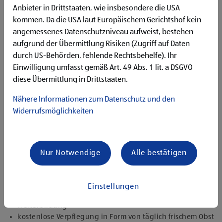
Begeisterung im Handel zu arbeiten und den
Anbieter in Drittstaaten, wie insbesondere die USA
Unternehmenserfolg mitzugestalten
kommen. Da die USA laut Europäischem Gerichtshof kein
Freude an der Arbeit im Team für ein motiviertes
angemessenes Datenschutzniveau aufweist, bestehen
Miteinander
aufgrund der Übermittlung Risiken (Zugriff auf Daten
Bereitschaft zu körperlich anspruchsvollen Tätigkeiten
freundlich im Umgang mit Kund:innen für eine
durch US-Behörden, fehlende Rechtsbehelfe). Ihr
angenehme Einkaufsatmosphäre
Einwilligung umfasst gemäß Art. 49 Abs. 1 lit. a DSGVO
zuverlässige und organisierte Arbeitsweise zur
diese Übermittlung in Drittstaaten.
gewissenhaften Erledigung der Aufgaben
Nähere Informationen zum Datenschutz und den
Angebote, die mich überzeugen
Widerrufsmöglichkeiten
attraktive Teilzeitoptionen, auch als Studentenjob
geeignet
vielseitiges Tätigkeitsfeld
umfangreiche Einarbeitung und individuelles
Nur Notwendige
Alle bestätigen
Onboarding
top ausgestattet mit Headset und immer verbunden mit
dem Team
Einstellungen
zielgerichtete E-Learning Module zur fachlichen
Weiterbildung
kostenlose Verpflegung in Form von täglich frischem Obst