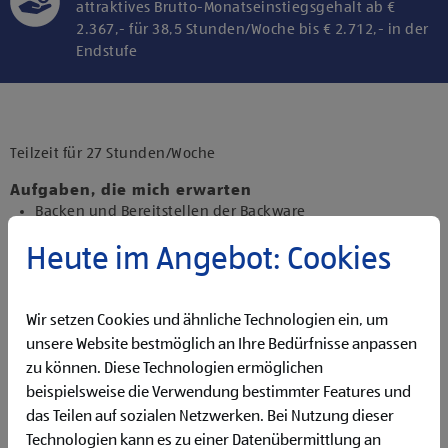
attraktives Brutto-Monatseinstiegsgehalt ab €
2.367,- für 38,5 Stunden/Woche bis € 2.712,- in der
Endstufe
Klicke hier und stimme der Nutzung von
Diensten bzw. Technologien von
Drittanbietern zu, um diesen Inhalt
Teilzeit für 27 Stunden/Woche
anzuzeigen.
Aufgaben, die mich erwarten
Backen und Bereitstellen der Backware
Organisieren und Bewirtschaften der Regale
Heute im Angebot: Cookies
Präsentieren von Obst und Gemüse sowie Durchführen
von Qualitätskontrollen
Beantworten von Kund:innenanfragen
Wir setzen Cookies und ähnliche Technologien ein, um
Reinigen der Filiale
Betreuen der Pfandrückgabeautomaten
unsere Website bestmöglich an Ihre Bedürfnisse anpassen
zu können. Diese Technologien ermöglichen
Qualifikationen, die ich mitbringe
beispielsweise die Verwendung bestimmter Features und
Flexibilität für Früh- und Spätdienste (Montag bis
das Teilen auf sozialen Netzwerken. Bei Nutzung dieser
Samstag)
Technologien kann es zu einer Datenübermittlung an