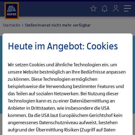
Me
Startseite
Stelleninserat nicht mehr verfügbar
Heute im Angebot: Cookies
Danke für dein Interesse!
Diese Stelle wurde leider bereits besetzt, aber wir
haben noch weitere Jobs, die auf dich warten!
Wir setzen Cookies und ähnliche Technologien ein, um
unsere Website bestmöglich an Ihre Bedürfnisse anpassen
Entdecke unsere offenen Jobs oder abonniere deinen
zu können. Diese Technologien ermöglichen
persönlichen Jobalarm:
beispielsweise die Verwendung bestimmter Features und
das Teilen auf sozialen Netzwerken. Bei Nutzung dieser
Jobsuche
Jobalarm
Technologien kann es zu einer Datenübermittlung an
Anbieter in Drittstaaten, wie insbesondere die USA
kommen. Da die USA laut Europäischem Gerichtshof kein
angemessenes Datenschutzniveau aufweist, bestehen
aufgrund der Übermittlung Risiken (Zugriff auf Daten