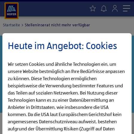
Me
Startseite
Stelleninserat nicht mehr verfügbar
Heute im Angebot: Cookies
Danke für dein Interesse!
Diese Stelle wurde leider bereits besetzt, aber wir
haben noch weitere Jobs, die auf dich warten!
Wir setzen Cookies und ähnliche Technologien ein, um
unsere Website bestmöglich an Ihre Bedürfnisse anpassen
Entdecke unsere offenen Jobs oder abonniere deinen
zu können. Diese Technologien ermöglichen
persönlichen Jobalarm:
beispielsweise die Verwendung bestimmter Features und
das Teilen auf sozialen Netzwerken. Bei Nutzung dieser
Jobsuche
Jobalarm
Technologien kann es zu einer Datenübermittlung an
Anbieter in Drittstaaten, wie insbesondere die USA
kommen. Da die USA laut Europäischem Gerichtshof kein
angemessenes Datenschutzniveau aufweist, bestehen
aufgrund der Übermittlung Risiken (Zugriff auf Daten