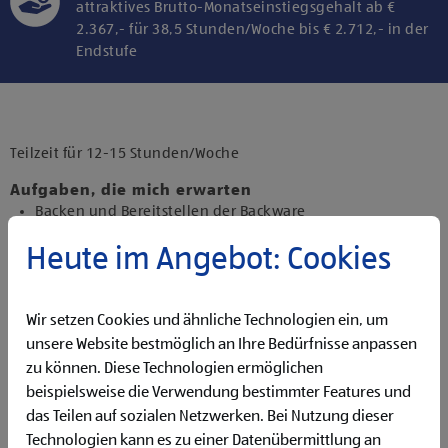
attraktives Brutto-Monatseinstiegsgehalt ab €
2.367,- für 38,5 Stunden/Woche bis € 2.712,- in der
Endstufe
Klicke hier und stimme der Nutzung von
Diensten bzw. Technologien von
Drittanbietern zu, um diesen Inhalt
Teilzeit für 12-15 Stunden/Woche
anzuzeigen.
Aufgaben, die mich erwarten
Backen und Bereitstellen der Backware
Organisieren und Bewirtschaften der Regale
Heute im Angebot: Cookies
Präsentieren von Obst und Gemüse sowie Durchführen
von Qualitätskontrollen
Beantworten von Kund:innenanfragen
Wir setzen Cookies und ähnliche Technologien ein, um
Reinigen der Filiale
Betreuen der Pfandrückgabeautomaten
unsere Website bestmöglich an Ihre Bedürfnisse anpassen
zu können. Diese Technologien ermöglichen
Qualifikationen, die ich mitbringe
beispielsweise die Verwendung bestimmter Features und
Flexibilität für Früh- und Spätdienste (Montag bis
das Teilen auf sozialen Netzwerken. Bei Nutzung dieser
Samstag)
Technologien kann es zu einer Datenübermittlung an