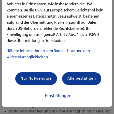
Begeisterung im Handel zu arbeiten und den
Anbieter in Drittstaaten, wie insbesondere die USA
Unternehmenserfolg mitzugestalten
kommen. Da die USA laut Europäischem Gerichtshof kein
Freude an der Arbeit im Team für ein motiviertes
angemessenes Datenschutzniveau aufweist, bestehen
Miteinander
aufgrund der Übermittlung Risiken (Zugriff auf Daten
Bereitschaft zu körperlich anspruchsvollen Tätigkeiten
freundlich im Umgang mit Kund:innen für eine
durch US-Behörden, fehlende Rechtsbehelfe). Ihr
angenehme Einkaufsatmosphäre
Einwilligung umfasst gemäß Art. 49 Abs. 1 lit. a DSGVO
zuverlässige und organisierte Arbeitsweise zur
diese Übermittlung in Drittstaaten.
gewissenhaften Erledigung der Aufgaben
Nähere Informationen zum Datenschutz und den
Angebote, die mich überzeugen
Widerrufsmöglichkeiten
attraktive Teilzeitoptionen, auch als Studentenjob
geeignet
vielseitiges Tätigkeitsfeld
umfangreiche Einarbeitung und individuelles
Nur Notwendige
Alle bestätigen
Onboarding
top ausgestattet mit Headset und immer verbunden mit
dem Team
Einstellungen
zielgerichtete E-Learning Module zur fachlichen
Weiterbildung
kostenlose Verpflegung in Form von täglich frischem Obst