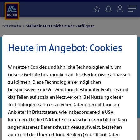
Me
Startseite
Stelleninserat nicht mehr verfügbar
Heute im Angebot: Cookies
Danke für dein Interesse!
Diese Stelle wurde leider bereits besetzt, aber wir
haben noch weitere Jobs, die auf dich warten!
Wir setzen Cookies und ähnliche Technologien ein, um
unsere Website bestmöglich an Ihre Bedürfnisse anpassen
Entdecke unsere offenen Jobs oder abonniere deinen
zu können. Diese Technologien ermöglichen
persönlichen Jobalarm:
beispielsweise die Verwendung bestimmter Features und
das Teilen auf sozialen Netzwerken. Bei Nutzung dieser
Jobsuche
Jobalarm
Technologien kann es zu einer Datenübermittlung an
Anbieter in Drittstaaten, wie insbesondere die USA
kommen. Da die USA laut Europäischem Gerichtshof kein
angemessenes Datenschutzniveau aufweist, bestehen
aufgrund der Übermittlung Risiken (Zugriff auf Daten