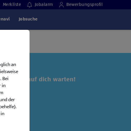
Merkliste
Jobalarm
Bewerbungsprofil
enavi
Jobsuche
glich an
ielsweise
. Bei
 Jobs, die auf dich warten!
 in
em
alarm:
rund der
behelfe).
 in