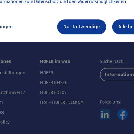
formationen zum Datenschutz und den Widerrufsmöglichkeiten
lungen
Nur Notwendige
Alle b
ionen
HOFER im Web
Suche nach:
instellungen
HOFER
Information
n
HOFER REISEN
utzhinweis /
HOFER FOTOS
Folge uns:
um
HoT - HOFER TELEKOM
ce
olicy