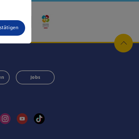
estätigen
en
Jobs