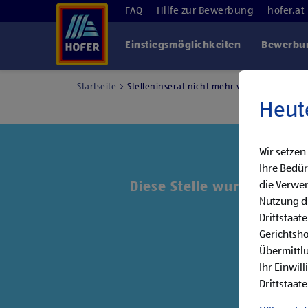
FAQ
Hilfe zur Bewerbung
hofer.at
Einstiegsmöglichkeiten
Bewerbun
Startseite
Stelleninserat nicht mehr verfügbar
Heut
Wir setzen
Ihre Bedür
die Verwen
Diese Stelle wurde leider 
Nutzung di
Drittstaat
Entde
Gerichtsh
Übermittlu
Ihr Einwil
Drittstaate