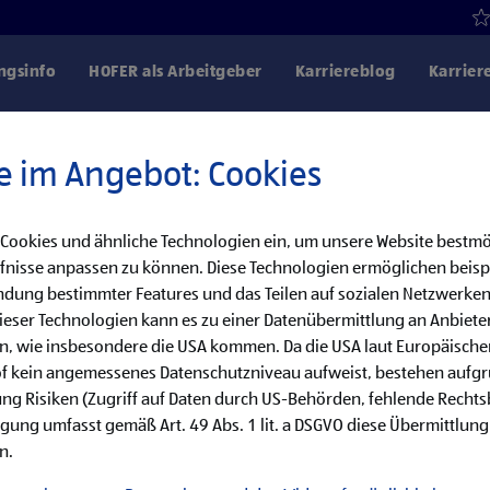
gsinfo
HOFER als Arbeitgeber
Karriereblog
Karrier
e im Angebot: Cookies
 Cookies und ähnliche Technologien ein, um unsere Website bestmö
Danke für dein Interesse!
fnisse anpassen zu können. Diese Technologien ermöglichen beisp
dung bestimmter Features und das Teilen auf sozialen Netzwerken
bereits besetzt, aber wir haben noch weitere
eser Technologien kann es zu einer Datenübermittlung an Anbieter
en, wie insbesondere die USA kommen. Da die USA laut Europäisch
cke unsere offenen Jobs oder abonniere deinen persönlichen Job
of kein angemessenes Datenschutzniveau aufweist, bestehen aufg
ng Risiken (Zugriff auf Daten durch US-Behörden, fehlende Rechts
ligung umfasst gemäß Art. 49 Abs. 1 lit. a DSGVO diese Übermittlung
Jobsuche
Jobalarm
n.