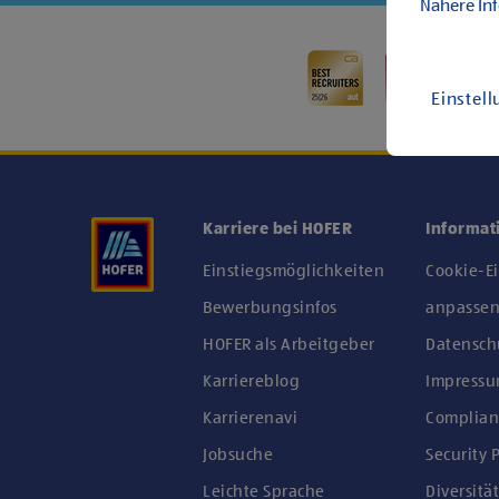
Nähere In
Einstel
Karriere bei HOFER
Informat
Einstiegsmöglichkeiten
Cookie-E
Bewerbungsinfos
anpasse
HOFER als Arbeitgeber
Datensch
Karriereblog
Impress
Karrierenavi
Complian
Jobsuche
Security P
Leichte Sprache
Diversität