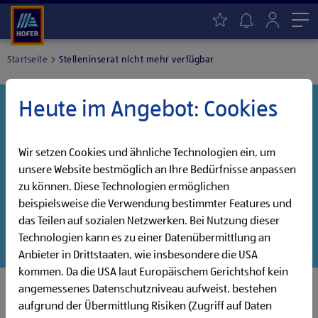
Me
Startseite
Stelleninserat nicht mehr verfügbar
Heute im Angebot: Cookies
Danke für dein Interesse!
Diese Stelle wurde leider bereits besetzt, aber wir
haben noch weitere Jobs, die auf dich warten!
Wir setzen Cookies und ähnliche Technologien ein, um
unsere Website bestmöglich an Ihre Bedürfnisse anpassen
Entdecke unsere offenen Jobs oder abonniere deinen
zu können. Diese Technologien ermöglichen
persönlichen Jobalarm:
beispielsweise die Verwendung bestimmter Features und
das Teilen auf sozialen Netzwerken. Bei Nutzung dieser
Jobsuche
Jobalarm
Technologien kann es zu einer Datenübermittlung an
Anbieter in Drittstaaten, wie insbesondere die USA
kommen. Da die USA laut Europäischem Gerichtshof kein
angemessenes Datenschutzniveau aufweist, bestehen
aufgrund der Übermittlung Risiken (Zugriff auf Daten