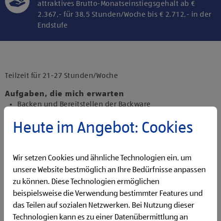
attraktives Brutto-Monatseinstiegsgehalt ab €
2.367,- für 38,5 Stunden/Woche bis € 2.712,- in der
Endstufe
Klicke hier und stimme der Nutzung von
Diensten bzw. Technologien von
Drittanbietern zu, um diesen Inhalt
Teilzeit für 21-27 Stunden/Woche
anzuzeigen.
Aufgaben, die mich erwarten
Backen und Bereitstellen der Backware
Organisieren und Bewirtschaften der Regale
Heute im Angebot: Cookies
Präsentieren von Obst und Gemüse sowie Durchführen
von Qualitätskontrollen
Beantworten von Kund:innenanfragen
Wir setzen Cookies und ähnliche Technologien ein, um
Reinigen der Filiale
Betreuen der Pfandrückgabeautomaten
unsere Website bestmöglich an Ihre Bedürfnisse anpassen
zu können. Diese Technologien ermöglichen
Qualifikationen, die ich mitbringe
beispielsweise die Verwendung bestimmter Features und
Flexibilität für Früh- und Spätdienste (Montag bis
das Teilen auf sozialen Netzwerken. Bei Nutzung dieser
Samstag)
Technologien kann es zu einer Datenübermittlung an