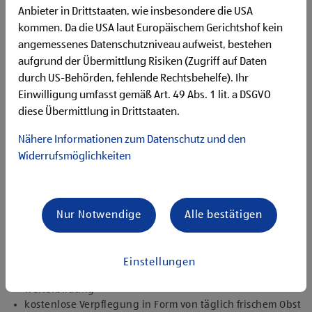
Begeisterung im Handel zu arbeiten und den
Anbieter in Drittstaaten, wie insbesondere die USA
Unternehmenserfolg mitzugestalten
kommen. Da die USA laut Europäischem Gerichtshof kein
Freude an der Arbeit im Team für ein motiviertes
angemessenes Datenschutzniveau aufweist, bestehen
Miteinander
aufgrund der Übermittlung Risiken (Zugriff auf Daten
Bereitschaft zu körperlich anspruchsvollen Tätigkeiten
freundlich im Umgang mit Kund:innen für eine
durch US-Behörden, fehlende Rechtsbehelfe). Ihr
angenehme Einkaufsatmosphäre
Einwilligung umfasst gemäß Art. 49 Abs. 1 lit. a DSGVO
zuverlässige und organisierte Arbeitsweise zur
diese Übermittlung in Drittstaaten.
gewissenhaften Erledigung der Aufgaben
Nähere Informationen zum Datenschutz und den
Angebote, die mich überzeugen
Widerrufsmöglichkeiten
attraktive Teilzeitoptionen, auch als Studentenjob
geeignet
vielseitiges Tätigkeitsfeld
umfangreiche Einarbeitung und individuelles
Nur Notwendige
Alle bestätigen
Onboarding
top ausgestattet mit Headset und immer verbunden mit
dem Team
Einstellungen
zielgerichtete E-Learning Module zur fachlichen
Weiterbildung
kostenlose Verpflegung in Form von täglich frischem Obst