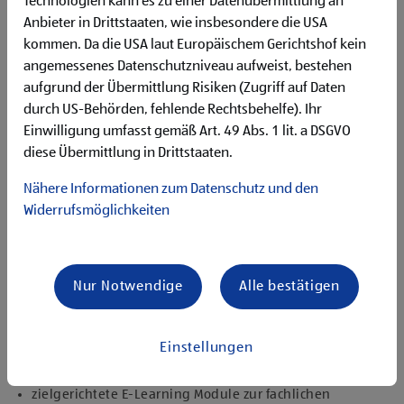
Technologien kann es zu einer Datenübermittlung an
unseren Kund:innen
Flexibilität für Früh- und Spätdienste (Montag bis
Anbieter in Drittstaaten, wie insbesondere die USA
Samstag)
kommen. Da die USA laut Europäischem Gerichtshof kein
Begeisterung im Handel zu arbeiten und den
angemessenes Datenschutzniveau aufweist, bestehen
Unternehmenserfolg mitzugestalten
aufgrund der Übermittlung Risiken (Zugriff auf Daten
Freude an der Arbeit im Team für ein motiviertes
durch US-Behörden, fehlende Rechtsbehelfe). Ihr
Miteinander
Einwilligung umfasst gemäß Art. 49 Abs. 1 lit. a DSGVO
Bereitschaft zu körperlich anspruchsvollen Tätigkeiten
diese Übermittlung in Drittstaaten.
freundlich im Umgang mit Kund:innen für eine
angenehme Einkaufsatmosphäre
Nähere Informationen zum Datenschutz und den
zuverlässige und organisierte Arbeitsweise zur
Widerrufsmöglichkeiten
gewissenhaften Erledigung der Aufgaben
Angebote, die mich überzeugen
attraktive Teilzeitoptionen
Nur Notwendige
Alle bestätigen
vielseitiges und verantwortungsvolles Tätigkeitsfeld
umfangreiche Einarbeitung und individuelles
Onboarding
Einstellungen
top ausgestattet mit Headset und immer verbunden mit
dem Team
zielgerichtete E-Learning Module zur fachlichen