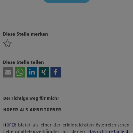
Klicke hier und stimme der Nutzung von Diensten bzw.
Technologien von Drittanbietern zu, um diesen Inhalt
anzuzeigen.
Diese Stelle merken
Diese Stelle teilen
Der richtige Weg für mich!
HOFER ALS ARBEITGEBER
HOFER
bietet als einer der erfolgreichsten österreichischen
Lebensmitteleinzelhändler all denen
das richtige Umfeld
,