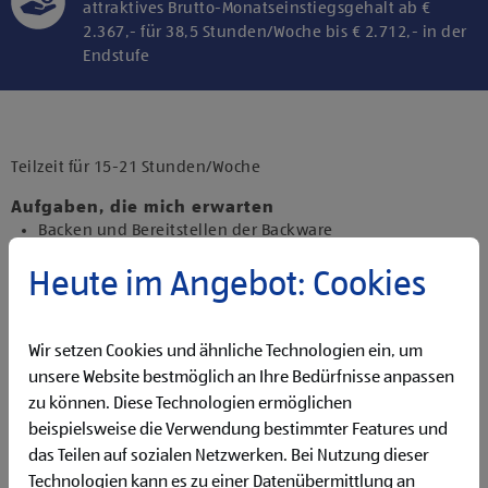
attraktives Brutto-Monatseinstiegsgehalt ab €
2.367,- für 38,5 Stunden/Woche bis € 2.712,- in der
Endstufe
Klicke hier und stimme der Nutzung von
Diensten bzw. Technologien von
Drittanbietern zu, um diesen Inhalt
Teilzeit für 15-21 Stunden/Woche
anzuzeigen.
Aufgaben, die mich erwarten
Backen und Bereitstellen der Backware
Organisieren und Bewirtschaften der Regale
Heute im Angebot: Cookies
Präsentieren von Obst und Gemüse sowie Durchführen
von Qualitätskontrollen
Beantworten von Kund:innenanfragen
Reinigen der Filiale
Wir setzen Cookies und ähnliche Technologien ein, um
Betreuen der Pfandrückgabeautomaten
unsere Website bestmöglich an Ihre Bedürfnisse anpassen
zu können. Diese Technologien ermöglichen
Qualifikationen, die ich mitbringe
beispielsweise die Verwendung bestimmter Features und
Flexibilität für Früh- und Spätdienste (Montag bis
das Teilen auf sozialen Netzwerken. Bei Nutzung dieser
Samstag)
Technologien kann es zu einer Datenübermittlung an