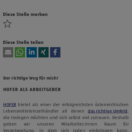
Klicke hier und stimme der Nutzung von Diensten bzw.
Technologien von Drittanbietern zu, um diesen Inhalt
anzuzeigen.
Diese Stelle merken
Diese Stelle teilen
Der richtige Weg für mich!
HOFER ALS ARBEITGEBER
HOFER
bietet als einer der erfolgreichsten österreichischen
Lebensmitteleinzelhändler all denen
das richtige Umfeld
,
die loslegen möchten und sich selbst viel zutrauen. Deshalb
geben wir unseren Mitarbeiter:innen Raum für
Verantwortung, in dem sich jede:r einbringen kann.