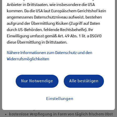
Begeisterung im Handel zu arbeiten und den
Anbieter in Drittstaaten, wie insbesondere die USA
Unternehmenserfolg mitzugestalten
kommen. Da die USA laut Europäischem Gerichtshof kein
Freude an der Arbeit im Team für ein motiviertes
angemessenes Datenschutzniveau aufweist, bestehen
Miteinander
Bereitschaft zu körperlich anspruchsvollen Tätigkeiten
aufgrund der Übermittlung Risiken (Zugriff auf Daten
freundlich im Umgang mit Kund:innen für eine
durch US-Behörden, fehlende Rechtsbehelfe). Ihr
angenehme Einkaufsatmosphäre
Einwilligung umfasst gemäß Art. 49 Abs. 1 lit. a DSGVO
zuverlässige und organisierte Arbeitsweise zur
diese Übermittlung in Drittstaaten.
gewissenhaften Erledigung der Aufgaben
Nähere Informationen zum Datenschutz und den
Angebote, die mich überzeugen
Widerrufsmöglichkeiten
attraktive Teilzeitoptionen, auch als Studentenjob
geeignet
vielseitiges Tätigkeitsfeld
umfangreiche Einarbeitung und individuelles
Nur Notwendige
Alle bestätigen
Onboarding
top ausgestattet mit Headset und immer verbunden mit
dem Team
Einstellungen
zielgerichtete E-Learning Module zur fachlichen
Weiterbildung
kostenlose Verpflegung in Form von täglich frischem Obst