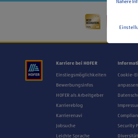
Nähere In
Einstel
Karriere bei HOFER
Informat
Einstiegsmöglichkeiten
Cookie-E
Bewerbungsinfos
anpasse
HOFER als Arbeitgeber
Datensch
Karriereblog
Impress
Karrierenavi
Complian
Jobsuche
Security P
Leichte Sprache
Diversität