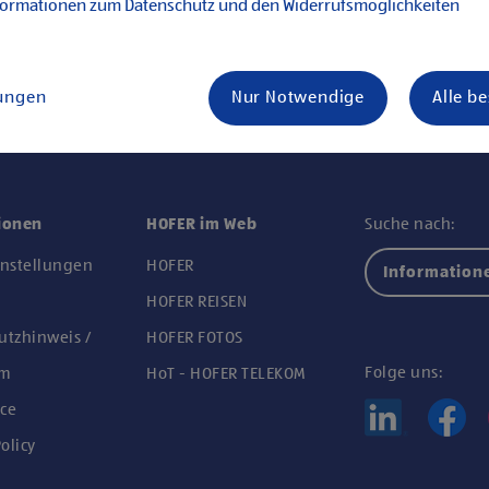
formationen zum Datenschutz und den Widerrufsmöglichkeiten
lungen
Nur Notwendige
Alle b
ionen
HOFER im Web
Suche nach:
instellungen
HOFER
Information
n
HOFER REISEN
utzhinweis /
HOFER FOTOS
Folge uns:
um
HoT - HOFER TELEKOM
ce
olicy