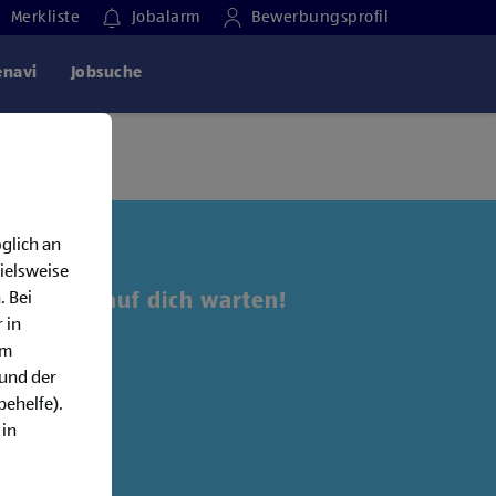
Merkliste
Jobalarm
Bewerbungsprofil
enavi
Jobsuche
glich an
ielsweise
. Bei
 Jobs, die auf dich warten!
 in
em
alarm:
rund der
behelfe).
 in