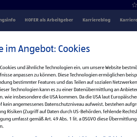
gsinfo
HOFER als Arbeitgeber
Karriereblog
Karrier
e im Angebot: Cookies
 Cookies und ähnliche Technologien ein, um unsere Website bestmö
Danke für dein Interesse!
fnisse anpassen zu können. Diese Technologien ermöglichen beisp
dung bestimmter Features und das Teilen auf sozialen Netzwerken
bereits besetzt, aber wir haben noch weitere
eser Technologien kann es zu einer Datenübermittlung an Anbieter
en, wie insbesondere die USA kommen. Da die USA laut Europäisch
cke unsere offenen Jobs oder abonniere deinen persönlichen Job
of kein angemessenes Datenschutzniveau aufweist, bestehen aufg
ng Risiken (Zugriff auf Daten durch US-Behörden, fehlende Rechts
ligung umfasst gemäß Art. 49 Abs. 1 lit. a DSGVO diese Übermittlung
Jobsuche
Jobalarm
n.