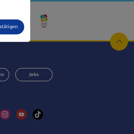
estätigen
en
Jobs