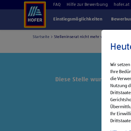
FAQ
Hilfe zur Bewerbung
hofer.at
Einstiegsmöglichkeiten
Bewerbun
Startseite
Stelleninserat nicht mehr verfügbar
Heut
Wir setzen
Ihre Bedür
die Verwen
Diese Stelle wurde leider 
Nutzung di
Drittstaat
Entde
Gerichtsh
Übermittlu
Ihr Einwil
Drittstaate