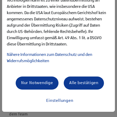
Technologien kann es zu einer Datenübermittlung an
Deutschgrundkenntnisse für die Kommunikation mit
unseren Kund:innen
Anbieter in Drittstaaten, wie insbesondere die USA
Flexibilität für Früh- und Spätdienste (Montag bis
kommen. Da die USA laut Europäischem Gerichtshof kein
Samstag)
angemessenes Datenschutzniveau aufweist, bestehen
Begeisterung im Handel zu arbeiten und den
aufgrund der Übermittlung Risiken (Zugriff auf Daten
Unternehmenserfolg mitzugestalten
durch US-Behörden, fehlende Rechtsbehelfe). Ihr
Freude an der Arbeit im Team für ein motiviertes
Einwilligung umfasst gemäß Art. 49 Abs. 1 lit. a DSGVO
Miteinander
diese Übermittlung in Drittstaaten.
Bereitschaft zu körperlich anspruchsvollen Tätigkeiten
freundlich im Umgang mit Kund:innen für eine
Nähere Informationen zum Datenschutz und den
angenehme Einkaufsatmosphäre
Widerrufsmöglichkeiten
zuverlässige und organisierte Arbeitsweise zur
gewissenhaften Erledigung der Aufgaben
Angebote, die mich überzeugen
Nur Notwendige
Alle bestätigen
attraktive Teilzeitoptionen
vielseitiges und verantwortungsvolles Tätigkeitsfeld
umfangreiche Einarbeitung und individuelles
Einstellungen
Onboarding
top ausgestattet mit Headset und immer verbunden mit
dem Team