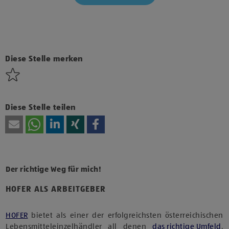
Klicke hier und stimme der Nutzung von Diensten bzw.
Technologien von Drittanbietern zu, um diesen Inhalt
anzuzeigen.
Diese Stelle merken
Diese Stelle teilen
Der richtige Weg für mich!
HOFER ALS ARBEITGEBER
HOFER
bietet als einer der erfolgreichsten österreichischen
Lebensmitteleinzelhändler all denen
das richtige Umfeld
,