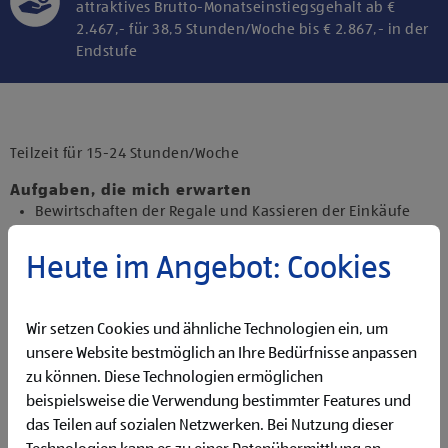
attraktives Brutto-Monatseinstiegsgehalt ab €
2.467,- für 38,5 Stunden/Woche bis € 2.867,- in der
Endstufe
Klicke hier und stimme der Nutzung von
Diensten bzw. Technologien von
Drittanbietern zu, um diesen Inhalt
Teilzeit für 15-24 Stunden/Woche
anzuzeigen.
Aufgaben, die mich erwarten
Bewirtschaften der Regale und Kassieren der Einkäufe
Backen und Bereitstellen der Backware
Präsentieren von Obst und Gemüse sowie Durchführen
Heute im Angebot: Cookies
von Qualitätskontrollen
Beantworten von Kund:innenanfragen
Reinigen der Filiale
Wir setzen Cookies und ähnliche Technologien ein, um
Betreuen der Pfandrückgabeautomaten
unsere Website bestmöglich an Ihre Bedürfnisse anpassen
zu können. Diese Technologien ermöglichen
Qualifikationen, die ich mitbringe
beispielsweise die Verwendung bestimmter Features und
abgeschlossene Ausbildung und Berufserfahrung von
das Teilen auf sozialen Netzwerken. Bei Nutzung dieser
Vorteil