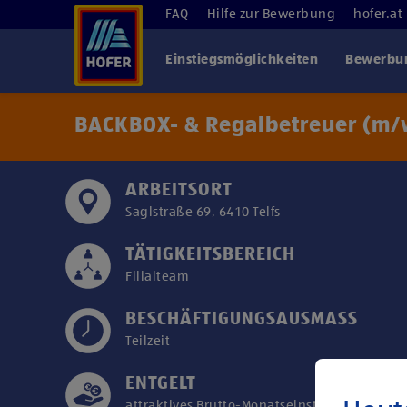
FAQ
Hilfe zur Bewerbung
hofer.at
Einstiegsmöglichkeiten
Bewerbun
BACKBOX- & Regalbetreuer (m/w
ARBEITSORT
Saglstraße 69, 6410 Telfs
TÄTIGKEITSBEREICH
Filialteam
BESCHÄFTIGUNGSAUSMASS
Teilzeit
ENTGELT
attraktives Brutto-Monatseinstiegsgehalt ab 