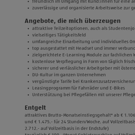
freundlich im Umgang mit Kund:innen für eine
zuverlässige und organisierte Arbeitsweise zur
Angebote, die mich überzeugen
attraktive Teilzeitoptionen, auch als Studentenj
vielseitiges Tätigkeitsfeld
umfangreiche Einarbeitung und individuelles 
top ausgestattet mit Headset und immer verbun
zielgerichtete E-Learning Module zur fachlichen
kostenlose Verpflegung in Form von täglich fris
sicherer und verlässlicher Arbeitgeber mit österr
DU-Kultur im ganzen Unternehmen
vergünstigte Tarife bei Krankenzusatzversicher
Leasingprogramm für Fahrräder und E-Bikes
Unterstützung bei Pflegefällen mit unserer Pfleg
Entgelt
attraktives Brutto-Monatseinstiegsgehalt* ab € 1.10
und € 1.475,- für 24 Stunden/Woche, auf Vollzeitbasis
2.712,- auf Vollzeitbasis in der Endstufe)