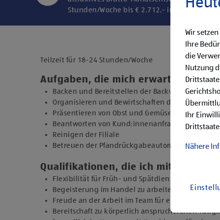
Heut
Stunden/Woche bis € 2.712,- in der Endstufe
Wir setzen
Ihre Bedür
die Verwen
Teilzeit für 18-24 Stunden/Woche
Nutzung di
Aufgaben, die mich erwarten
Drittstaat
Gerichtsh
Backen und Bereitstellen der Backware
Organisieren und Bewirtschaften der Regale
Übermittlu
Präsentieren von Obst und Gemüse sowie Durchfü
Ihr Einwil
Beantworten von Kund:innenanfragen
Drittstaate
Reinigen der Filiale
Betreuen der Pfandrückgabeautomaten
Nähere In
Qualifikationen, die ich mitbringe
Flexibilität für Früh- und Spätdienste (Montag b
Einstel
Begeisterung im Handel zu arbeiten und den Un
Freude an der Arbeit im Team für ein motiviertes
Bereitschaft zu körperlich anspruchsvollen Tätig