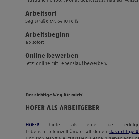
*zuzüglich € 100,-/Monat Gebietszuschlag auf Vollzei
Arbeitsort
​Saglstraße 69, 6410 Telfs​
Arbeitsbeginn
​ab sofort​
Online bewerben
Jetzt online mit Lebenslauf bewerben.
Der richtige Weg für mich!
HOFER ALS ARBEITGEBER
HOFER
bietet als einer der erfolgreich
Lebensmitteleinzelhändler all denen
das richtige 
und sich selbst viel zutrauen. Deshalb geben wir u