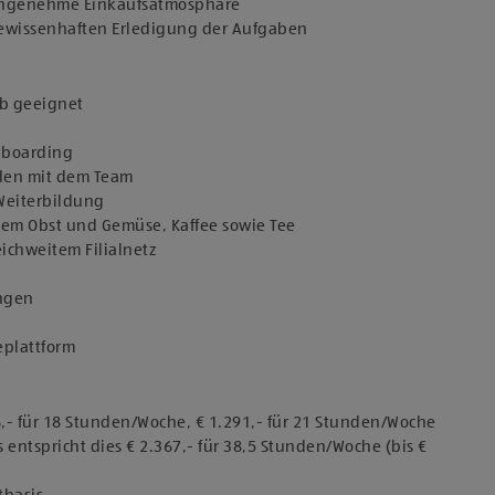
 angenehme Einkaufsatmosphäre
 gewissenhaften Erledigung der Aufgaben
ob geeignet
Onboarding
den mit dem Team
 Weiterbildung
chem Obst und Gemüse, Kaffee sowie Tee
eichweitem Filialnetz
ungen
eplattform
6,- für 18 Stunden/Woche, € 1.291,- für 21 Stunden/Woche
 entspricht dies € 2.367,- für 38,5 Stunden/Woche (bis €