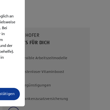
glich an
ielsweise
. Bei
 in
UNSERE HOFER
em
BENEFITS FÜR DICH
rund der
behelfe).
 in
Flexible Arbeitszeitmodelle
Kostenloser Vitaminboost
Vergünstigungen
estätigen
Krankenzusatzversicherung