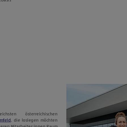
tbasis
sten österreichischen
Umfeld
, die loslegen möchten
nseren Mitarbeiter:innen Raum