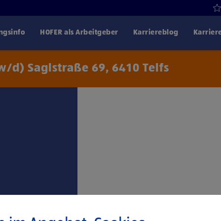
gsinfo
HOFER als Arbeitgeber
Karriereblog
Karrier
/d) Saglstraße 69, 6410 Telfs
Klicke hier und stimme
Drittanbiet
€ 2.367,- für 38,5