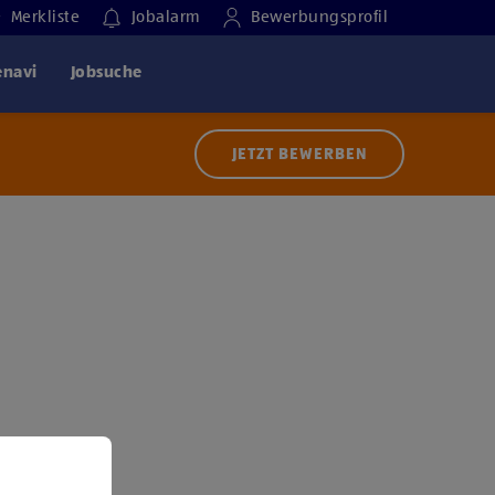
Merkliste
Jobalarm
Bewerbungsprofil
enavi
Jobsuche
JETZT BEWERBEN
 der Nutzung von Diensten bzw. Technologien von
ern zu, um diesen Inhalt anzuzeigen.