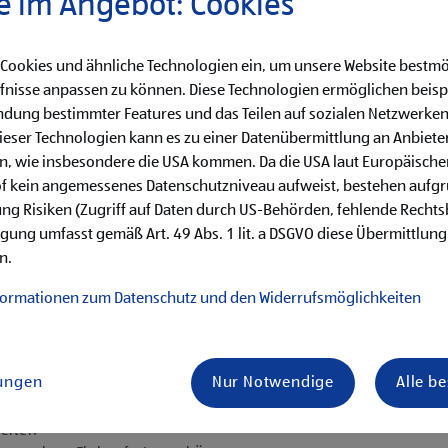
e im Angebot: Cookies
 Cookies und ähnliche Technologien ein, um unsere Website bestmö
fnisse anpassen zu können. Diese Technologien ermöglichen beisp
dung bestimmter Features und das Teilen auf sozialen Netzwerken
eser Technologien kann es zu einer Datenübermittlung an Anbieter
en, wie insbesondere die USA kommen. Da die USA laut Europäisch
of kein angemessenes Datenschutzniveau aufweist, bestehen aufg
ng Risiken (Zugriff auf Daten durch US-Behörden, fehlende Rechts
hren von Qualitätskontrollen
ligung umfasst gemäß Art. 49 Abs. 1 lit. a DSGVO diese Übermittlung
n.
formationen zum Datenschutz und den Widerrufsmöglichkeiten
is Samstag)
lungen
Nur Notwendige
Alle b
ternehmenserfolg mitzugestalten
 Miteinander
keiten