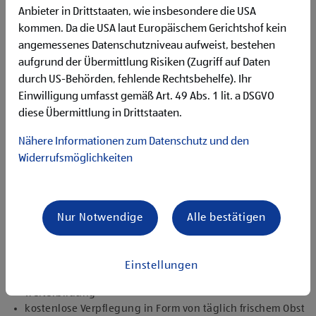
Begeisterung im Handel zu arbeiten und den
Anbieter in Drittstaaten, wie insbesondere die USA
Unternehmenserfolg mitzugestalten
kommen. Da die USA laut Europäischem Gerichtshof kein
Freude an der Arbeit im Team für ein motiviertes
angemessenes Datenschutzniveau aufweist, bestehen
Miteinander
aufgrund der Übermittlung Risiken (Zugriff auf Daten
Bereitschaft zu körperlich anspruchsvollen Tätigkeiten
freundlich im Umgang mit Kund:innen für eine
durch US-Behörden, fehlende Rechtsbehelfe). Ihr
angenehme Einkaufsatmosphäre
Einwilligung umfasst gemäß Art. 49 Abs. 1 lit. a DSGVO
zuverlässige und organisierte Arbeitsweise zur
diese Übermittlung in Drittstaaten.
gewissenhaften Erledigung der Aufgaben
Nähere Informationen zum Datenschutz und den
Angebote, die mich überzeugen
Widerrufsmöglichkeiten
attraktive Teilzeitoptionen, auch als Studentenjob
geeignet
vielseitiges Tätigkeitsfeld
umfangreiche Einarbeitung und individuelles
Nur Notwendige
Alle bestätigen
Onboarding
top ausgestattet mit Headset und immer verbunden mit
dem Team
Einstellungen
zielgerichtete E-Learning Module zur fachlichen
Weiterbildung
kostenlose Verpflegung in Form von täglich frischem Obst