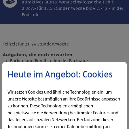
attraktives Brutto-Monatseinstiegsgehalt ab €
2.367,- für 38,5 Stunden/Woche bis € 2.712,- in der
Endstufe
Klicke hier und stimme der Nutzung von
Diensten bzw. Technologien von
Drittanbietern zu, um diesen Inhalt
Teilzeit für 21-24 Stunden/Woche
anzuzeigen.
Aufgaben, die mich erwarten
Backen und Bereitstellen der Backware
Organisieren und Bewirtschaften der Regale
Heute im Angebot: Cookies
Präsentieren von Obst und Gemüse sowie Durchführen
von Qualitätskontrollen
Beantworten von Kund:innenanfragen
Wir setzen Cookies und ähnliche Technologien ein, um
Reinigen der Filiale
Betreuen der Pfandrückgabeautomaten
unsere Website bestmöglich an Ihre Bedürfnisse anpassen
zu können. Diese Technologien ermöglichen
Qualifikationen, die ich mitbringe
beispielsweise die Verwendung bestimmter Features und
Flexibilität für Früh- und Spätdienste (Montag bis
das Teilen auf sozialen Netzwerken. Bei Nutzung dieser
Samstag)
Technologien kann es zu einer Datenübermittlung an