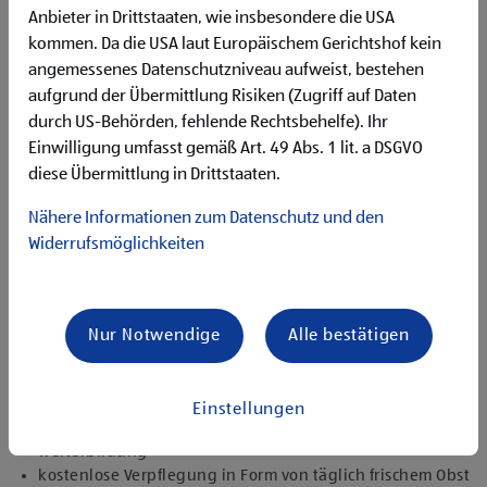
Begeisterung im Handel zu arbeiten und den
Anbieter in Drittstaaten, wie insbesondere die USA
Unternehmenserfolg mitzugestalten
kommen. Da die USA laut Europäischem Gerichtshof kein
Freude an der Arbeit im Team für ein motiviertes
angemessenes Datenschutzniveau aufweist, bestehen
Miteinander
aufgrund der Übermittlung Risiken (Zugriff auf Daten
Bereitschaft zu körperlich anspruchsvollen Tätigkeiten
freundlich im Umgang mit Kund:innen für eine
durch US-Behörden, fehlende Rechtsbehelfe). Ihr
angenehme Einkaufsatmosphäre
Einwilligung umfasst gemäß Art. 49 Abs. 1 lit. a DSGVO
zuverlässige und organisierte Arbeitsweise zur
diese Übermittlung in Drittstaaten.
gewissenhaften Erledigung der Aufgaben
Nähere Informationen zum Datenschutz und den
Angebote, die mich überzeugen
Widerrufsmöglichkeiten
attraktive Teilzeitoptionen, auch als Studentenjob
geeignet
vielseitiges Tätigkeitsfeld
umfangreiche Einarbeitung und individuelles
Nur Notwendige
Alle bestätigen
Onboarding
top ausgestattet mit Headset und immer verbunden mit
dem Team
Einstellungen
zielgerichtete E-Learning Module zur fachlichen
Weiterbildung
kostenlose Verpflegung in Form von täglich frischem Obst