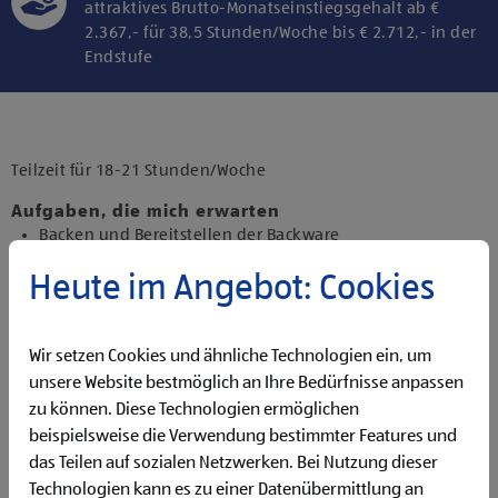
attraktives Brutto-Monatseinstiegsgehalt ab €
2.367,- für 38,5 Stunden/Woche bis € 2.712,- in der
Endstufe
Klicke hier und stimme der Nutzung von
Diensten bzw. Technologien von
Drittanbietern zu, um diesen Inhalt
Teilzeit für 18-21 Stunden/Woche
anzuzeigen.
Aufgaben, die mich erwarten
Backen und Bereitstellen der Backware
Organisieren und Bewirtschaften der Regale
Heute im Angebot: Cookies
Präsentieren von Obst und Gemüse sowie Durchführen
von Qualitätskontrollen
Beantworten von Kund:innenanfragen
Wir setzen Cookies und ähnliche Technologien ein, um
Reinigen der Filiale
Betreuen der Pfandrückgabeautomaten
unsere Website bestmöglich an Ihre Bedürfnisse anpassen
zu können. Diese Technologien ermöglichen
Qualifikationen, die ich mitbringe
beispielsweise die Verwendung bestimmter Features und
Flexibilität für Früh- und Spätdienste (Montag bis
das Teilen auf sozialen Netzwerken. Bei Nutzung dieser
Samstag)
Technologien kann es zu einer Datenübermittlung an