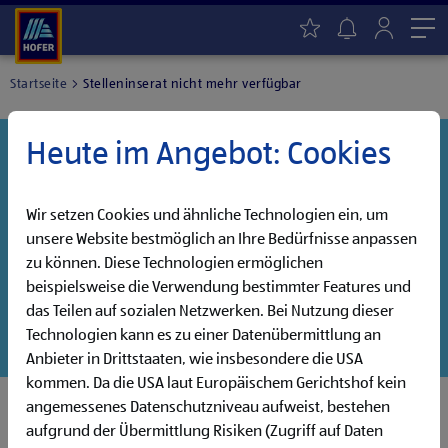
Me
Startseite
Stelleninserat nicht mehr verfügbar
Heute im Angebot: Cookies
Danke für dein Interesse!
Diese Stelle wurde leider bereits besetzt, aber wir
haben noch weitere Jobs, die auf dich warten!
Wir setzen Cookies und ähnliche Technologien ein, um
unsere Website bestmöglich an Ihre Bedürfnisse anpassen
Entdecke unsere offenen Jobs oder abonniere deinen
zu können. Diese Technologien ermöglichen
persönlichen Jobalarm:
beispielsweise die Verwendung bestimmter Features und
das Teilen auf sozialen Netzwerken. Bei Nutzung dieser
Jobsuche
Jobalarm
Technologien kann es zu einer Datenübermittlung an
Anbieter in Drittstaaten, wie insbesondere die USA
kommen. Da die USA laut Europäischem Gerichtshof kein
angemessenes Datenschutzniveau aufweist, bestehen
aufgrund der Übermittlung Risiken (Zugriff auf Daten