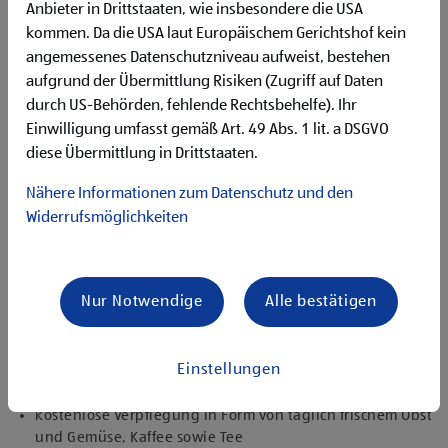
Unternehmenserfolg mitzugestalten
Anbieter in Drittstaaten, wie insbesondere die USA
Freude an der Arbeit im Team für ein motiviertes
kommen. Da die USA laut Europäischem Gerichtshof kein
Miteinander
angemessenes Datenschutzniveau aufweist, bestehen
Bereitschaft zu körperlich anspruchsvollen Tätigkeiten
aufgrund der Übermittlung Risiken (Zugriff auf Daten
freundlich im Umgang mit Kund:innen für eine
durch US-Behörden, fehlende Rechtsbehelfe). Ihr
angenehme Einkaufsatmosphäre
Einwilligung umfasst gemäß Art. 49 Abs. 1 lit. a DSGVO
zuverlässige und organisierte Arbeitsweise zur
diese Übermittlung in Drittstaaten.
gewissenhaften Erledigung der Aufgaben
Nähere Informationen zum Datenschutz und den
Angebote, die mich überzeugen
attraktive Teilzeitoptionen, auch als Studentenjob
Widerrufsmöglichkeiten
geeignet
vielseitiges Tätigkeitsfeld
umfangreiche Einarbeitung und individuelles
Nur Notwendige
Alle bestätigen
Onboarding
top ausgestattet mit Headset und immer verbunden mit
dem Team
Einstellungen
zielgerichtete E-Learning Module zur fachlichen
Weiterbildung
kostenlose Verpflegung in Form von täglich frischem Obst
und Gemüse, Kaffee sowie Tee