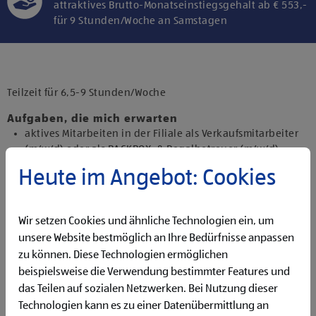
attraktives Brutto-Monatseinstiegsgehalt ab € 553,-
für 9 Stunden/Woche an Samstagen
Klicke hier und stimme der Nutzung von
Diensten bzw. Technologien von
Drittanbietern zu, um diesen Inhalt
Teilzeit für 6,5-9 Stunden/Woche
anzuzeigen.
Aufgaben, die mich erwarten
aktives Mitarbeiten in der Filiale als Verkaufsmitarbeiter
(m/w/d) oder als BACKBOX- & Regalbetreuer (m/w/d)
Backen und Bereitstellen der Backware
Heute im Angebot: Cookies
Präsentieren von Obst und Gemüse sowie Durchführen
von Qualitätskontrollen
Beantworten von Kund:innenanfragen
Wir setzen Cookies und ähnliche Technologien ein, um
Bewirtschaften der Regale sowie Reinigen der Filiale
unsere Website bestmöglich an Ihre Bedürfnisse anpassen
Kassieren der Einkäufe (beim Job als Verkaufsmitarbeiter
zu können. Diese Technologien ermöglichen
(m/w/d))
beispielsweise die Verwendung bestimmter Features und
Qualifikationen, die ich mitbringe
das Teilen auf sozialen Netzwerken. Bei Nutzung dieser
Begeisterung im Handel zu arbeiten und den
Technologien kann es zu einer Datenübermittlung an