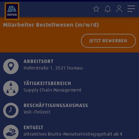
Me
Mitarbeiter Bestellwesen (m/w/d)
JETZT BEWERBEN
ARBEITSORT
Hoferstraße 1, 2521 Trumau
TÄTIGKEITSBEREICH
Supply Chain Management
BESCHÄFTIGUNGSAUSMASS
Voll-/Teilzeit
ENTGELT
attraktives Brutto-Monatseinstiegsgehalt ab €