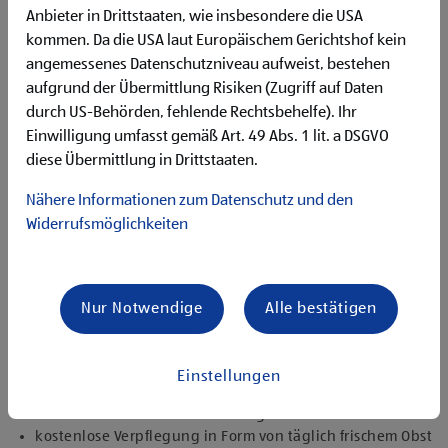
Qualifikationen, die ich mitbringe
Anbieter in Drittstaaten, wie insbesondere die USA
abgeschlossene kaufmännische Ausbildung auf
kommen. Da die USA laut Europäischem Gerichtshof kein
Maturaniveau
angemessenes Datenschutzniveau aufweist, bestehen
Berufserfahrung in Supply Chain Management oder in
aufgrund der Übermittlung Risiken (Zugriff auf Daten
einem kaufmännischen Bereich von Vorteil
routinierter Umgang mit dem PC (insbesondere MS Office)
durch US-Behörden, fehlende Rechtsbehelfe). Ihr
sehr gute Deutsch- sowie gute Englischkenntnisse
Einwilligung umfasst gemäß Art. 49 Abs. 1 lit. a DSGVO
engagierte und kommunikative Persönlichkeit mit
diese Übermittlung in Drittstaaten.
ausgeprägten Organisations- und Teamfähigkeiten, um
in dynamischen Arbeitsumfeldern fokussiert zu bleiben
Nähere Informationen zum Datenschutz und den
selbständige, prozess- und lösungsorientierte
Widerrufsmöglichkeiten
Arbeitsweise für eine proaktive Durchführung von
Aufgaben
Angebote, die mich überzeugen
Nur Notwendige
Alle bestätigen
umfangreiche Einarbeitung und individuelles
Onboarding
flexible Gleitzeitmodelle sowie bis zu 50% Home-Office
Einstellungen
top ausgestatteter ergonomischer Arbeitsplatz sowie eine
moderne technische Ausstattung
kostenlose Verpflegung in Form von täglich frischem Obst