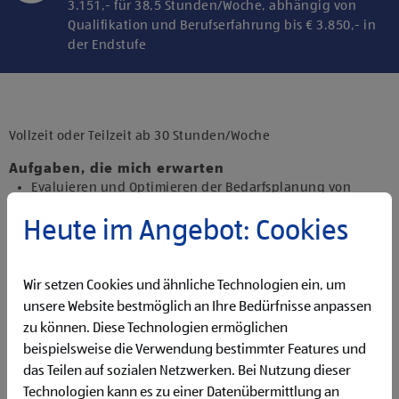
3.151,- für 38,5 Stunden/Woche, abhängig von
Qualifikation und Berufserfahrung bis € 3.850,- in
der Endstufe
Klicke hier und stimme der Nutzung von
Diensten bzw. Technologien von
Drittanbietern zu, um diesen Inhalt
Vollzeit oder Teilzeit ab 30 Stunden/Woche
anzuzeigen.
Aufgaben, die mich erwarten
Evaluieren und Optimieren der Bedarfsplanung von
Waren in unseren Distributionszentren und Filialen
Heute im Angebot: Cookies
Überprüfen sowie Anpassen von computergenerierten
Bestellungen
Pflegen von relevanten Artikeldaten im System (SAP)
Wir setzen Cookies und ähnliche Technologien ein, um
sowie Ausführen von standardisierten Reports (z.B.
Stammdaten, Lagerbewegungen)
unsere Website bestmöglich an Ihre Bedürfnisse anpassen
Sicherstellen der Produktverfügbarkeit in enger
zu können. Diese Technologien ermöglichen
Abstimmung mit internen Abteilungen (z.B. Einkauf) und
beispielsweise die Verwendung bestimmter Features und
externen Lieferanten
das Teilen auf sozialen Netzwerken. Bei Nutzung dieser
Technologien kann es zu einer Datenübermittlung an