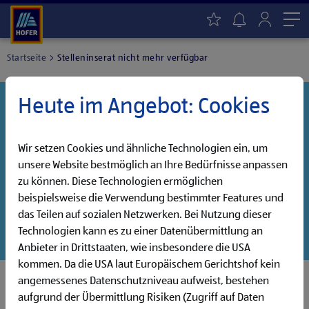
Me
Startseite
Stelleninserat nicht mehr verfügbar
Heute im Angebot: Cookies
Danke für dein Interesse!
Diese Stelle wurde leider bereits besetzt, aber wir
haben noch weitere Jobs, die auf dich warten!
Wir setzen Cookies und ähnliche Technologien ein, um
unsere Website bestmöglich an Ihre Bedürfnisse anpassen
Entdecke unsere offenen Jobs oder abonniere deinen
zu können. Diese Technologien ermöglichen
persönlichen Jobalarm:
beispielsweise die Verwendung bestimmter Features und
das Teilen auf sozialen Netzwerken. Bei Nutzung dieser
Jobsuche
Jobalarm
Technologien kann es zu einer Datenübermittlung an
Anbieter in Drittstaaten, wie insbesondere die USA
kommen. Da die USA laut Europäischem Gerichtshof kein
angemessenes Datenschutzniveau aufweist, bestehen
aufgrund der Übermittlung Risiken (Zugriff auf Daten