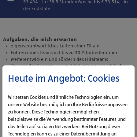
53.494,- für 38,5 Stunden/Woche bis € 73.514,- in
der Endstufe
Klicke hier und stimme der Nutzung von
Diensten bzw. Technologien von
Drittanbietern zu, um diesen Inhalt
Aufgaben, die mich erwarten
anzuzeigen.
eigenverantwortliches Leiten einer Filiale
Führen eines Teams mit bis zu 30 Mitarbeiter:innen
Weiterentwickeln und Fördern des Filialteams
Steuern der Kennzahlen und Optimieren von Abläufen
Bestandsmanagement und Präsentieren der Ware
Heute im Angebot: Cookies
Qualifikationen, die ich mitbringe
abgeschlossene Ausbildung und Berufserfahrung von
Wir setzen Cookies und ähnliche Technologien ein, um
Vorteil
unsere Website bestmöglich an Ihre Bedürfnisse anpassen
Erfahrung in der Führung von Mitarbeiter:innen
gute Deutschkenntnisse für die Kommunikation mit
zu können. Diese Technologien ermöglichen
unseren Kund:innen
beispielsweise die Verwendung bestimmter Features und
Flexibilität für Früh- und Spätdienste (Montag bis
das Teilen auf sozialen Netzwerken. Bei Nutzung dieser
Samstag)
Technologien kann es zu einer Datenübermittlung an