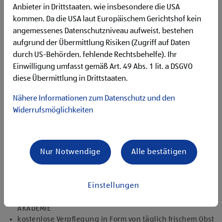
Begeisterung im Handel zu arbeiten und den
Anbieter in Drittstaaten, wie insbesondere die USA
Unternehmenserfolg mitzugestalten
kommen. Da die USA laut Europäischem Gerichtshof kein
Freude am Führen von Mitarbeiter:innen, um gemeinsam
angemessenes Datenschutzniveau aufweist, bestehen
einen reibungslosen Filialbetrieb sicherzustellen
aufgrund der Übermittlung Risiken (Zugriff auf Daten
engagierte, belastbare und verantwortungsbewusste
durch US-Behörden, fehlende Rechtsbehelfe). Ihr
Persönlichkeit
Einwilligung umfasst gemäß Art. 49 Abs. 1 lit. a DSGVO
ausgeprägtes kunden- und lösungsorientiertes Denken
diese Übermittlung in Drittstaaten.
für die nachhaltige Kund:innenzufriedenheit
organisierte Arbeitsweise zur gewissenhaften Erledigung
Nähere Informationen zum Datenschutz und den
der Aufgaben
Widerrufsmöglichkeiten
Angebote, die mich überzeugen
vielseitiges und verantwortungsvolles Tätigkeitsfeld
umfangreiche Einarbeitung sowie
Nur Notwendige
Alle bestätigen
Führungskräfteprogramm und individuelles Onboarding
top ausgestattet mit Headset und immer verbunden mit
dem Team
Einstellungen
zahlreiche Weiterbildungsmöglichkeiten für die
persönliche und fachliche Entwicklung in unserer HOFER
AKADEMIE
kostenlose Verpflegung in Form von täglich frischem Obst