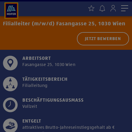
Me
Filialleiter (m/w/d) Fasangasse 25, 1030 Wien
JETZT BEWERBEN
ARBEITSORT
Fasangasse 25, 1030 Wien
TÄTIGKEITSBEREICH
Filialleitung
BESCHÄFTIGUNGSAUSMASS
Vollzeit
ENTGELT
attraktives Brutto-Jahreseinstiegsgehalt ab €