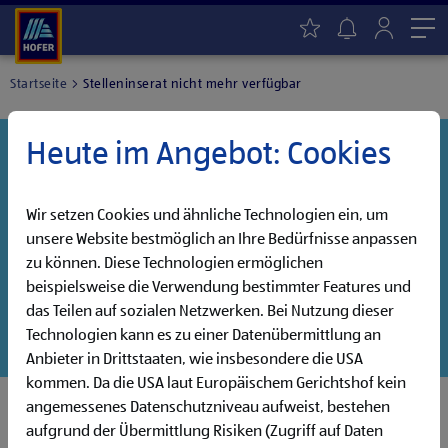
Me
Startseite
Stelleninserat nicht mehr verfügbar
Heute im Angebot: Cookies
Danke für dein Interesse!
Diese Stelle wurde leider bereits besetzt, aber wir
haben noch weitere Jobs, die auf dich warten!
Wir setzen Cookies und ähnliche Technologien ein, um
unsere Website bestmöglich an Ihre Bedürfnisse anpassen
Entdecke unsere offenen Jobs oder abonniere deinen
zu können. Diese Technologien ermöglichen
persönlichen Jobalarm:
beispielsweise die Verwendung bestimmter Features und
das Teilen auf sozialen Netzwerken. Bei Nutzung dieser
Jobsuche
Jobalarm
Technologien kann es zu einer Datenübermittlung an
Anbieter in Drittstaaten, wie insbesondere die USA
kommen. Da die USA laut Europäischem Gerichtshof kein
angemessenes Datenschutzniveau aufweist, bestehen
aufgrund der Übermittlung Risiken (Zugriff auf Daten