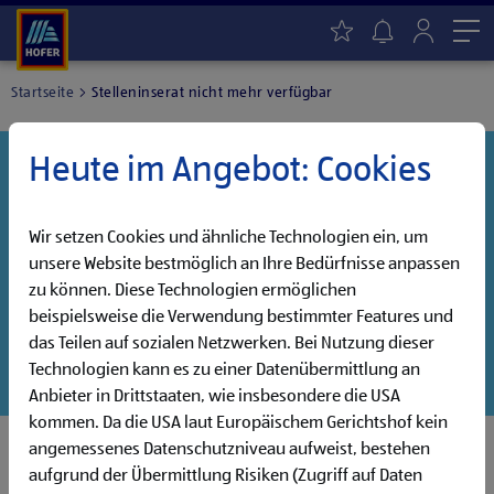
Me
Startseite
Stelleninserat nicht mehr verfügbar
Heute im Angebot: Cookies
Danke für dein Interesse!
Diese Stelle wurde leider bereits besetzt, aber wir
haben noch weitere Jobs, die auf dich warten!
Wir setzen Cookies und ähnliche Technologien ein, um
unsere Website bestmöglich an Ihre Bedürfnisse anpassen
Entdecke unsere offenen Jobs oder abonniere deinen
zu können. Diese Technologien ermöglichen
persönlichen Jobalarm:
beispielsweise die Verwendung bestimmter Features und
das Teilen auf sozialen Netzwerken. Bei Nutzung dieser
Jobsuche
Jobalarm
Technologien kann es zu einer Datenübermittlung an
Anbieter in Drittstaaten, wie insbesondere die USA
kommen. Da die USA laut Europäischem Gerichtshof kein
angemessenes Datenschutzniveau aufweist, bestehen
aufgrund der Übermittlung Risiken (Zugriff auf Daten