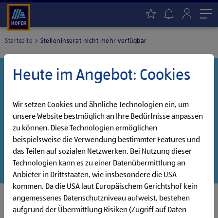
Me
Startseite
Stelleninserat nicht mehr verfügbar
Heute im Angebot: Cookies
Danke für dein Interesse!
Diese Stelle wurde leider bereits besetzt, aber wir
haben noch weitere Jobs, die auf dich warten!
Wir setzen Cookies und ähnliche Technologien ein, um
unsere Website bestmöglich an Ihre Bedürfnisse anpassen
Entdecke unsere offenen Jobs oder abonniere deinen
zu können. Diese Technologien ermöglichen
persönlichen Jobalarm:
beispielsweise die Verwendung bestimmter Features und
das Teilen auf sozialen Netzwerken. Bei Nutzung dieser
Jobsuche
Jobalarm
Technologien kann es zu einer Datenübermittlung an
Anbieter in Drittstaaten, wie insbesondere die USA
kommen. Da die USA laut Europäischem Gerichtshof kein
angemessenes Datenschutzniveau aufweist, bestehen
aufgrund der Übermittlung Risiken (Zugriff auf Daten