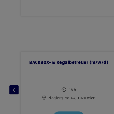
d)
BACKBOX- & Regalbetreuer (m/w/d)
18 h
ien
Zieglerg. 58-64, 1070 Wien