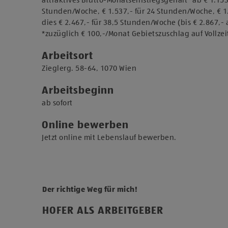
attraktives Brutto-Monatseinstiegsgehalt* ab € 1.153
Stunden/Woche, € 1.537,- für 24 Stunden/Woche, € 1.
dies € 2.467,- für 38,5 Stunden/Woche (bis € 2.867,- a
*zuzüglich € 100,-/Monat Gebietszuschlag auf Vollzei
Arbeitsort
​Zieglerg. 58-64, 1070 Wien​
Arbeitsbeginn
​ab sofort​
Online bewerben
Jetzt online mit Lebenslauf bewerben.
Der richtige Weg für mich!
HOFER ALS ARBEITGEBER