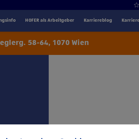
gsinfo
HOFER als Arbeitgeber
Karriereblog
Karrier
eglerg. 58-64, 1070 Wien
Klicke hier und stimme
Drittanbiet
€ 2.467,- für 38,5