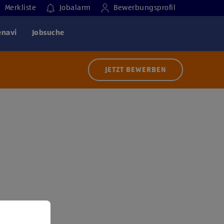
Merkliste
Jobalarm
Bewerbungsprofil
enavi
Jobsuche
JETZT BEWERBEN
 der Nutzung von Diensten bzw. Technologien von
ern zu, um diesen Inhalt anzuzeigen.