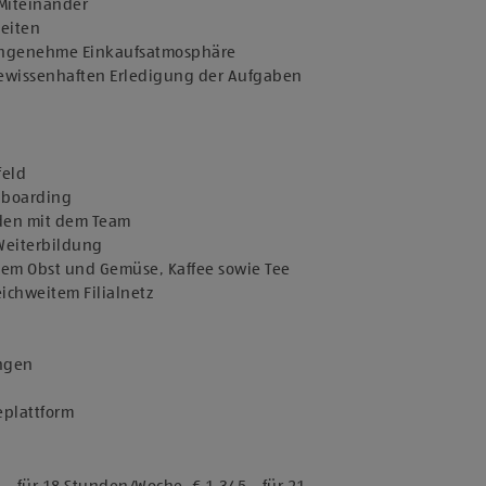
 Miteinander
keiten
 angenehme Einkaufsatmosphäre
 gewissenhaften Erledigung der Aufgaben
feld
Onboarding
nden mit dem Team
 Weiterbildung
chem Obst und Gemüse, Kaffee sowie Tee
eichweitem Filialnetz
ungen
geplattform