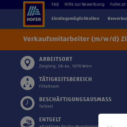
FAQ
Hilfe zur Bewerbung
hofer.at
Einstiegsmöglichkeiten
Bewerbun
Verkaufsmitarbeiter (m/w/d) Zi
ARBEITSORT
Zieglerg. 58-64, 1070 Wien
TÄTIGKEITSBEREICH
Filialteam
BESCHÄFTIGUNGSAUSMASS
Teilzeit
ENTGELT
attraktives Brutto-Monatseinstiegsgehalt ab 