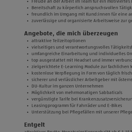
Freude an der Arbeit im Team für ein motiviertes
Bereitschaft zu körperlich anspruchsvollen Tätig
freundlich im Umgang mit Kund:innen für eine
zuverlässige und organisierte Arbeitsweise zur
Angebote, die mich überzeugen
attraktive Teilzeitoptionen
vielseitiges und verantwortungsvolles Tätigkeits
umfangreiche Einarbeitung und individuelles 
top ausgestattet mit Headset und immer verbu
zielgerichtete E-Learning Module zur fachlichen
kostenlose Verpflegung in Form von täglich fris
sicherer und verlässlicher Arbeitgeber mit österr
DU-Kultur im ganzen Unternehmen
Möglichkeit von mehrmonatigen Sabbaticals
vergünstigte Tarife bei Krankenzusatzversicher
Leasingprogramm für Fahrräder und E-Bikes
Unterstützung bei Pflegefällen mit unserer Pfle
Entgelt