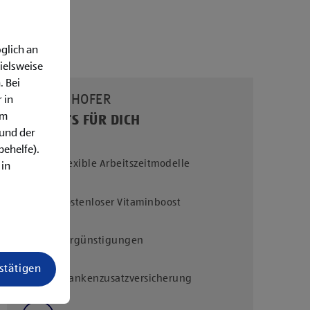
glich an
ielsweise
. Bei
UNSERE HOFER
 in
em
BENEFITS FÜR DICH
rund der
behelfe).
Flexible Arbeitszeitmodelle
 in
Kostenloser Vitaminboost
Vergünstigungen
estätigen
Krankenzusatzversicherung