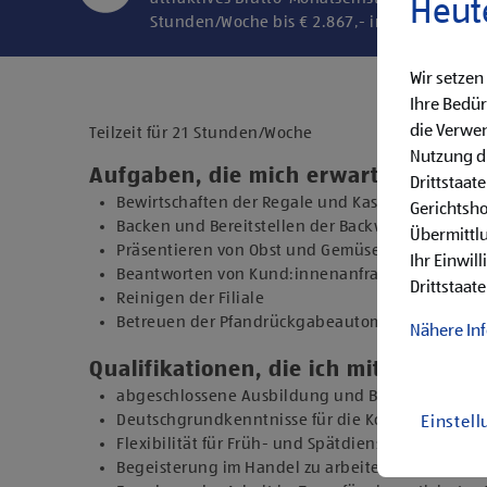
Heut
Stunden/Woche bis € 2.867,- in der Endstufe
Wir setzen
Ihre Bedür
die Verwen
Teilzeit für 21 Stunden/Woche
Nutzung di
Aufgaben, die mich erwarten
Drittstaat
Bewirtschaften der Regale und Kassieren der Ein
Gerichtsh
Backen und Bereitstellen der Backware
Übermittlu
Präsentieren von Obst und Gemüse sowie Durchfü
Ihr Einwil
Beantworten von Kund:innenanfragen
Drittstaate
Reinigen der Filiale
Betreuen der Pfandrückgabeautomaten
Nähere In
Qualifikationen, die ich mitbringe
abgeschlossene Ausbildung und Berufserfahrung 
Deutschgrundkenntnisse für die Kommunikation
Einstel
Flexibilität für Früh- und Spätdienste (Montag b
Begeisterung im Handel zu arbeiten und den Un