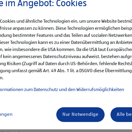
e im Angebot: Cookies
 Cookies und ähnliche Technologien ein, um unsere Website bestmö
fnisse anpassen zu können. Diese Technologien ermöglichen beisp
dung bestimmter Features und das Teilen auf sozialen Netzwerken
eser Technologien kann es zu einer Datenübermittlung an Anbieter
en, wie insbesondere die USA kommen. Da die USA laut Europäisch
käufe
of kein angemessenes Datenschutzniveau aufweist, bestehen aufg
ng Risiken (Zugriff auf Daten durch US-Behörden, fehlende Rechts
hren von Qualitätskontrollen
ligung umfasst gemäß Art. 49 Abs. 1 lit. a DSGVO diese Übermittlung
n.
formationen zum Datenschutz und den Widerrufsmöglichkeiten
von Vorteil
 mit unseren Kund:innen
lungen
Nur Notwendige
Alle b
is Samstag)
ternehmenserfolg mitzugestalten