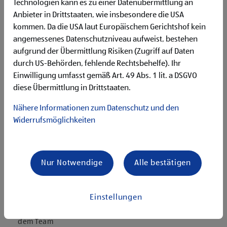
Deutschgrundkenntnisse für die Kommunikation mit
Technologien kann es zu einer Datenübermittlung an
unseren Kund:innen
Anbieter in Drittstaaten, wie insbesondere die USA
Flexibilität für Früh- und Spätdienste (Montag bis
kommen. Da die USA laut Europäischem Gerichtshof kein
Samstag)
angemessenes Datenschutzniveau aufweist, bestehen
Begeisterung im Handel zu arbeiten und den
aufgrund der Übermittlung Risiken (Zugriff auf Daten
Unternehmenserfolg mitzugestalten
durch US-Behörden, fehlende Rechtsbehelfe). Ihr
Freude an der Arbeit im Team für ein motiviertes
Einwilligung umfasst gemäß Art. 49 Abs. 1 lit. a DSGVO
Miteinander
diese Übermittlung in Drittstaaten.
Bereitschaft zu körperlich anspruchsvollen Tätigkeiten
freundlich im Umgang mit Kund:innen für eine
Nähere Informationen zum Datenschutz und den
angenehme Einkaufsatmosphäre
Widerrufsmöglichkeiten
zuverlässige und organisierte Arbeitsweise zur
gewissenhaften Erledigung der Aufgaben
Angebote, die mich überzeugen
Nur Notwendige
Alle bestätigen
attraktive Teilzeitoptionen
vielseitiges und verantwortungsvolles Tätigkeitsfeld
umfangreiche Einarbeitung und individuelles
Einstellungen
Onboarding
top ausgestattet mit Headset und immer verbunden mit
dem Team