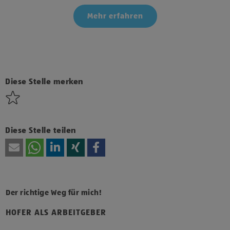
Mehr erfahren
Klicke hier und stimme der Nutzung von Diensten bzw.
Technologien von Drittanbietern zu, um diesen Inhalt
anzuzeigen.
Diese Stelle merken
Diese Stelle teilen
Der richtige Weg für mich!
HOFER ALS ARBEITGEBER