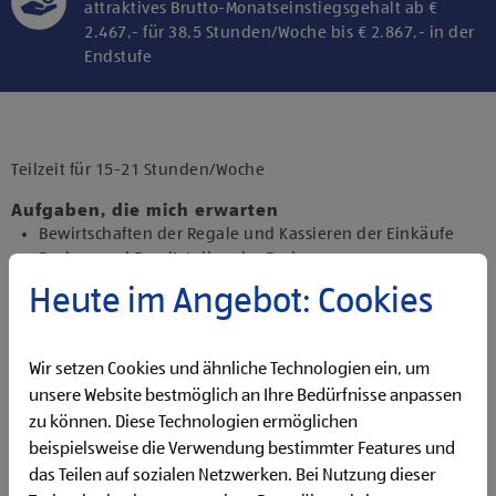
attraktives Brutto-Monatseinstiegsgehalt ab €
2.467,- für 38,5 Stunden/Woche bis € 2.867,- in der
Endstufe
Klicke hier und stimme der Nutzung von
Diensten bzw. Technologien von
Drittanbietern zu, um diesen Inhalt
Teilzeit für 15-21 Stunden/Woche
anzuzeigen.
Aufgaben, die mich erwarten
Bewirtschaften der Regale und Kassieren der Einkäufe
Backen und Bereitstellen der Backware
Präsentieren von Obst und Gemüse sowie Durchführen
Heute im Angebot: Cookies
von Qualitätskontrollen
Beantworten von Kund:innenanfragen
Reinigen der Filiale
Wir setzen Cookies und ähnliche Technologien ein, um
Betreuen der Pfandrückgabeautomaten
unsere Website bestmöglich an Ihre Bedürfnisse anpassen
zu können. Diese Technologien ermöglichen
Qualifikationen, die ich mitbringe
abgeschlossene Ausbildung und Berufserfahrung von
beispielsweise die Verwendung bestimmter Features und
Vorteil
das Teilen auf sozialen Netzwerken. Bei Nutzung dieser