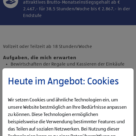
attraktives Brutto-Monatseinstiegsgehalt ab €
2.467,- für 38,5 Stunden/Woche bis € 2.867,- in der
Endstufe
Klicke hier und stimme der Nutzung von
Diensten bzw. Technologien von
Drittanbietern zu, um diesen Inhalt
Vollzeit oder Teilzeit ab 18 Stunden/Woche
anzuzeigen.
Aufgaben, die mich erwarten
Bewirtschaften der Regale und Kassieren der Einkäufe
Backen und Bereitstellen der Backware
Präsentieren von Obst und Gemüse sowie Durchführen
Heute im Angebot: Cookies
von Qualitätskontrollen
Beantworten von Kund:innenanfragen
Reinigen der Filiale
Wir setzen Cookies und ähnliche Technologien ein, um
Betreuen der Pfandrückgabeautomaten
unsere Website bestmöglich an Ihre Bedürfnisse anpassen
zu können. Diese Technologien ermöglichen
Qualifikationen, die ich mitbringe
beispielsweise die Verwendung bestimmter Features und
abgeschlossene Ausbildung und Berufserfahrung von
das Teilen auf sozialen Netzwerken. Bei Nutzung dieser
Vorteil