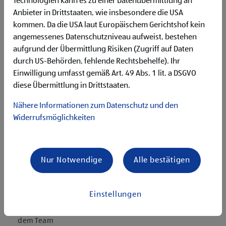
Technologien kann es zu einer Datenübermittlung an
Deutschgrundkenntnisse für die Kommunikation mit
unseren Kund:innen
Anbieter in Drittstaaten, wie insbesondere die USA
Flexibilität für Früh- und Spätdienste (Montag bis
kommen. Da die USA laut Europäischem Gerichtshof kein
Samstag)
angemessenes Datenschutzniveau aufweist, bestehen
Begeisterung im Handel zu arbeiten und den
aufgrund der Übermittlung Risiken (Zugriff auf Daten
Unternehmenserfolg mitzugestalten
durch US-Behörden, fehlende Rechtsbehelfe). Ihr
Freude an der Arbeit im Team für ein motiviertes
Einwilligung umfasst gemäß Art. 49 Abs. 1 lit. a DSGVO
Miteinander
diese Übermittlung in Drittstaaten.
Bereitschaft zu körperlich anspruchsvollen Tätigkeiten
freundlich im Umgang mit Kund:innen für eine
Nähere Informationen zum Datenschutz und den
angenehme Einkaufsatmosphäre
Widerrufsmöglichkeiten
zuverlässige und organisierte Arbeitsweise zur
gewissenhaften Erledigung der Aufgaben
Angebote, die mich überzeugen
Nur Notwendige
Alle bestätigen
attraktive Teilzeitoptionen
vielseitiges und verantwortungsvolles Tätigkeitsfeld
umfangreiche Einarbeitung und individuelles
Einstellungen
Onboarding
top ausgestattet mit Headset und immer verbunden mit
dem Team