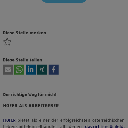
Klicke hier und stimme der Nutzung von Diensten bzw.
Technologien von Drittanbietern zu, um diesen Inhalt
anzuzeigen.
Diese Stelle merken
Diese Stelle teilen
Der richtige Weg für mich!
HOFER ALS ARBEITGEBER
HOFER
bietet als einer der erfolgreichsten österreichischen
Lebensmitteleinzelhändler all denen
das richtige Umfeld
,