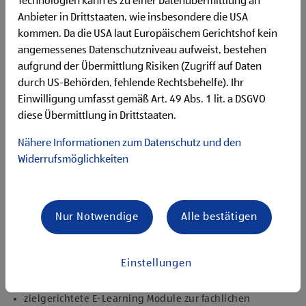
Technologien kann es zu einer Datenübermittlung an
unseren Kund:innen
Flexibilität für Früh- und Spätdienste (Montag bis
Anbieter in Drittstaaten, wie insbesondere die USA
Samstag)
kommen. Da die USA laut Europäischem Gerichtshof kein
Begeisterung im Handel zu arbeiten und den
angemessenes Datenschutzniveau aufweist, bestehen
Unternehmenserfolg mitzugestalten
aufgrund der Übermittlung Risiken (Zugriff auf Daten
Freude an der Arbeit im Team für ein motiviertes
durch US-Behörden, fehlende Rechtsbehelfe). Ihr
Miteinander
Einwilligung umfasst gemäß Art. 49 Abs. 1 lit. a DSGVO
Bereitschaft zu körperlich anspruchsvollen Tätigkeiten
diese Übermittlung in Drittstaaten.
freundlich im Umgang mit Kund:innen für eine
angenehme Einkaufsatmosphäre
Nähere Informationen zum Datenschutz und den
zuverlässige und organisierte Arbeitsweise zur
Widerrufsmöglichkeiten
gewissenhaften Erledigung der Aufgaben
Angebote, die mich überzeugen
attraktive Teilzeitoptionen
Nur Notwendige
Alle bestätigen
vielseitiges und verantwortungsvolles Tätigkeitsfeld
umfangreiche Einarbeitung und individuelles
Onboarding
Einstellungen
top ausgestattet mit Headset und immer verbunden mit
dem Team
zielgerichtete E-Learning Module zur fachlichen