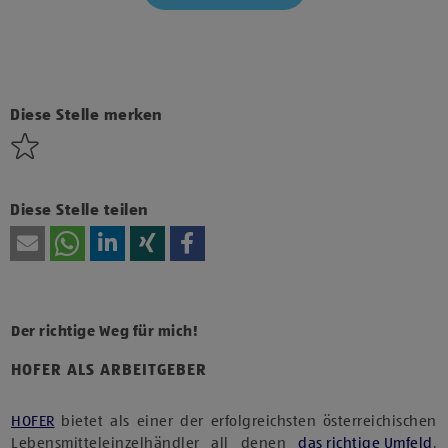
Klicke hier und stimme der Nutzung von Diensten bzw.
Technologien von Drittanbietern zu, um diesen Inhalt
anzuzeigen.
Diese Stelle merken
Diese Stelle teilen
Der richtige Weg für mich!
HOFER ALS ARBEITGEBER
HOFER
bietet als einer der erfolgreichsten österreichischen
Lebensmitteleinzelhändler all denen
das richtige Umfeld
,