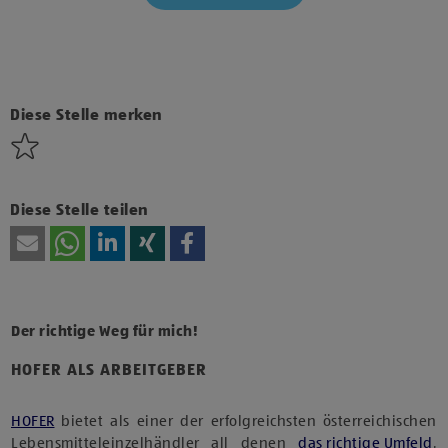
Klicke hier und stimme der Nutzung von Diensten bzw.
Technologien von Drittanbietern zu, um diesen Inhalt
anzuzeigen.
Diese Stelle merken
Diese Stelle teilen
Der richtige Weg für mich!
HOFER ALS ARBEITGEBER
HOFER
bietet als einer der erfolgreichsten österreichischen
Lebensmitteleinzelhändler all denen
das richtige Umfeld
,