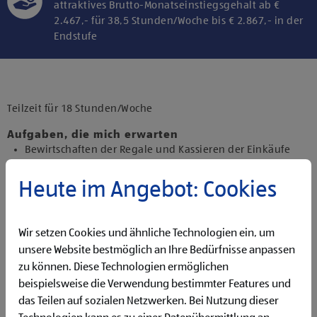
attraktives Brutto-Monatseinstiegsgehalt ab €
2.467,- für 38,5 Stunden/Woche bis € 2.867,- in der
Endstufe
Klicke hier und stimme der Nutzung von
Diensten bzw. Technologien von
Drittanbietern zu, um diesen Inhalt
Teilzeit für 18 Stunden/Woche
anzuzeigen.
Aufgaben, die mich erwarten
Bewirtschaften der Regale und Kassieren der Einkäufe
Backen und Bereitstellen der Backware
Präsentieren von Obst und Gemüse sowie Durchführen
Heute im Angebot: Cookies
von Qualitätskontrollen
Beantworten von Kund:innenanfragen
Reinigen der Filiale
Wir setzen Cookies und ähnliche Technologien ein, um
Betreuen der Pfandrückgabeautomaten
unsere Website bestmöglich an Ihre Bedürfnisse anpassen
zu können. Diese Technologien ermöglichen
Qualifikationen, die ich mitbringe
beispielsweise die Verwendung bestimmter Features und
abgeschlossene Ausbildung und Berufserfahrung von
das Teilen auf sozialen Netzwerken. Bei Nutzung dieser
Vorteil