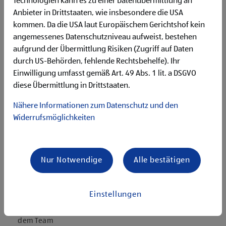
Technologien kann es zu einer Datenübermittlung an
Deutschgrundkenntnisse für die Kommunikation mit
unseren Kund:innen
Anbieter in Drittstaaten, wie insbesondere die USA
Flexibilität für Früh- und Spätdienste (Montag bis
kommen. Da die USA laut Europäischem Gerichtshof kein
Samstag)
angemessenes Datenschutzniveau aufweist, bestehen
Begeisterung im Handel zu arbeiten und den
aufgrund der Übermittlung Risiken (Zugriff auf Daten
Unternehmenserfolg mitzugestalten
durch US-Behörden, fehlende Rechtsbehelfe). Ihr
Freude an der Arbeit im Team für ein motiviertes
Einwilligung umfasst gemäß Art. 49 Abs. 1 lit. a DSGVO
Miteinander
diese Übermittlung in Drittstaaten.
Bereitschaft zu körperlich anspruchsvollen Tätigkeiten
freundlich im Umgang mit Kund:innen für eine
Nähere Informationen zum Datenschutz und den
angenehme Einkaufsatmosphäre
Widerrufsmöglichkeiten
zuverlässige und organisierte Arbeitsweise zur
gewissenhaften Erledigung der Aufgaben
Angebote, die mich überzeugen
Nur Notwendige
Alle bestätigen
attraktive Teilzeitoptionen
vielseitiges und verantwortungsvolles Tätigkeitsfeld
umfangreiche Einarbeitung und individuelles
Einstellungen
Onboarding
top ausgestattet mit Headset und immer verbunden mit
dem Team