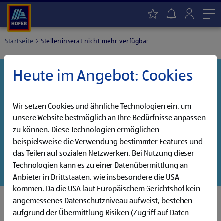
Me
Startseite
Stelleninserat nicht mehr verfügbar
Heute im Angebot: Cookies
Danke für dein Interesse!
Diese Stelle wurde leider bereits besetzt, aber wir
haben noch weitere Jobs, die auf dich warten!
Wir setzen Cookies und ähnliche Technologien ein, um
unsere Website bestmöglich an Ihre Bedürfnisse anpassen
Entdecke unsere offenen Jobs oder abonniere deinen
zu können. Diese Technologien ermöglichen
persönlichen Jobalarm:
beispielsweise die Verwendung bestimmter Features und
das Teilen auf sozialen Netzwerken. Bei Nutzung dieser
Jobsuche
Jobalarm
Technologien kann es zu einer Datenübermittlung an
Anbieter in Drittstaaten, wie insbesondere die USA
kommen. Da die USA laut Europäischem Gerichtshof kein
angemessenes Datenschutzniveau aufweist, bestehen
aufgrund der Übermittlung Risiken (Zugriff auf Daten