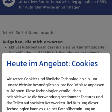
attraktives Brutto-Monatseinstiegsgehalt ab € 553,-
für 9 Stunden/Woche an Samstagen
Klicke hier und stimme der Nutzung von
Diensten bzw. Technologien von
Drittanbietern zu, um diesen Inhalt
Teilzeit für 8-9 Stunden/Woche
anzuzeigen.
Aufgaben, die mich erwarten
aktives Mitarbeiten in der Filiale als Verkaufsmitarbeiter
(m/w/d) oder als BACKBOX- & Regalbetreuer (m/w/d)
Backen und Bereitstellen der Backware
Heute im Angebot: Cookies
Präsentieren von Obst und Gemüse sowie Durchführen
von Qualitätskontrollen
Beantworten von Kund:innenanfragen
Wir setzen Cookies und ähnliche Technologien ein, um
Bewirtschaften der Regale sowie Reinigen der Filiale
unsere Website bestmöglich an Ihre Bedürfnisse anpassen
Kassieren der Einkäufe (beim Job als Verkaufsmitarbeiter
zu können. Diese Technologien ermöglichen
(m/w/d))
beispielsweise die Verwendung bestimmter Features und
Qualifikationen, die ich mitbringe
das Teilen auf sozialen Netzwerken. Bei Nutzung dieser
Begeisterung im Handel zu arbeiten und den
Technologien kann es zu einer Datenübermittlung an