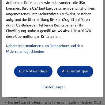
Unternehmenserfolg mitzugestalten
Anbieter in Drittstaaten, wie insbesondere die USA
Freude an der Arbeit im Team für ein motiviertes
kommen. Da die USA laut Europäischem Gerichtshof kein
Miteinander
angemessenes Datenschutzniveau aufweist, bestehen
Bereitschaft zu körperlich anspruchsvollen Tätigkeiten
aufgrund der Übermittlung Risiken (Zugriff auf Daten
freundlich im Umgang mit Kund:innen für eine
durch US-Behörden, fehlende Rechtsbehelfe). Ihr
angenehme Einkaufsatmosphäre
Einwilligung umfasst gemäß Art. 49 Abs. 1 lit. a DSGVO
zuverlässige und organisierte Arbeitsweise zur
gewissenhaften Erledigung der Aufgaben
diese Übermittlung in Drittstaaten.
Nähere Informationen zum Datenschutz und den
Angebote, die mich überzeugen
Widerrufsmöglichkeiten
attraktive Teilzeitoptionen, auch als Studentenjob
geeignet
vielseitiges Tätigkeitsfeld
Nur Notwendige
Alle bestätigen
umfangreiche Einarbeitung und individuelles
Onboarding
top ausgestattet mit Headset und immer verbunden mit
dem Team
Einstellungen
zielgerichtete E-Learning Module zur fachlichen
Weiterbildung
kostenlose Verpflegung in Form von täglich frischem Obst