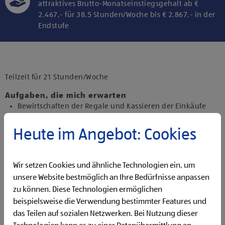
attraktives Brutto-Monatseinstiegsgehalt ab €
2.467,- für 38,5 Stunden/Woche bis € 2.867,- in der
Endstufe
Klicke hier und stimme der Nutzung von
Diensten bzw. Technologien von
Drittanbietern zu, um diesen Inhalt
Teilzeit für 21 Stunden/Woche
anzuzeigen.
Aufgaben, die mich erwarten
Bewirtschaften der Regale und Kassieren der Einkäufe
Backen und Bereitstellen der Backware
Präsentieren von Obst und Gemüse sowie Durchführen
Heute im Angebot: Cookies
von Qualitätskontrollen
Beantworten von Kund:innenanfragen
Reinigen der Filiale
Wir setzen Cookies und ähnliche Technologien ein, um
Betreuen der Pfandrückgabeautomaten
unsere Website bestmöglich an Ihre Bedürfnisse anpassen
zu können. Diese Technologien ermöglichen
Qualifikationen, die ich mitbringe
beispielsweise die Verwendung bestimmter Features und
abgeschlossene Ausbildung und Berufserfahrung von
das Teilen auf sozialen Netzwerken. Bei Nutzung dieser
Vorteil