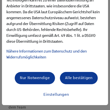
Technologien kann es zu einer Datenübermittlung an
Deutschgrundkenntnisse für die Kommunikation mit
unseren Kund:innen
Anbieter in Drittstaaten, wie insbesondere die USA
Flexibilität für Früh- und Spätdienste (Montag bis
kommen. Da die USA laut Europäischem Gerichtshof kein
Samstag)
angemessenes Datenschutzniveau aufweist, bestehen
Begeisterung im Handel zu arbeiten und den
aufgrund der Übermittlung Risiken (Zugriff auf Daten
Unternehmenserfolg mitzugestalten
durch US-Behörden, fehlende Rechtsbehelfe). Ihr
Freude an der Arbeit im Team für ein motiviertes
Einwilligung umfasst gemäß Art. 49 Abs. 1 lit. a DSGVO
Miteinander
diese Übermittlung in Drittstaaten.
Bereitschaft zu körperlich anspruchsvollen Tätigkeiten
freundlich im Umgang mit Kund:innen für eine
Nähere Informationen zum Datenschutz und den
angenehme Einkaufsatmosphäre
Widerrufsmöglichkeiten
zuverlässige und organisierte Arbeitsweise zur
gewissenhaften Erledigung der Aufgaben
Angebote, die mich überzeugen
Nur Notwendige
Alle bestätigen
attraktive Teilzeitoptionen
vielseitiges und verantwortungsvolles Tätigkeitsfeld
umfangreiche Einarbeitung und individuelles
Einstellungen
Onboarding
top ausgestattet mit Headset und immer verbunden mit
dem Team