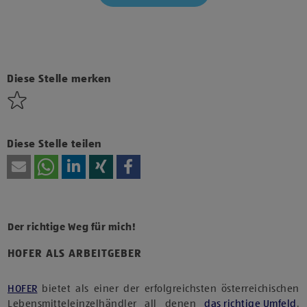
Klicke hier und stimme der Nutzung von Diensten bzw.
Technologien von Drittanbietern zu, um diesen Inhalt
anzuzeigen.
Diese Stelle merken
Diese Stelle teilen
Der richtige Weg für mich!
HOFER ALS ARBEITGEBER
HOFER
bietet als einer der erfolgreichsten österreichischen
Lebensmitteleinzelhändler all denen
das richtige Umfeld
,