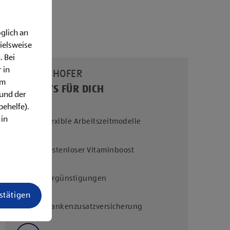
glich an
ielsweise
. Bei
 in
UNSERE HOFER
em
BENEFITS FÜR DICH
rund der
behelfe).
 in
Flexible Arbeitszeitmodelle
Kostenloser Vitaminboost
Vergünstigungen
estätigen
Krankenzusatzversicherung