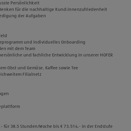
sste Persönlichkeit
Denken für die nachhaltige Kund:innenzufriedenheit
rledigung der Aufgaben
feld
teprogramm und individuelles Onboarding
den mit dem Team
persönliche und fachliche Entwicklung in unserer HOFER
chem Obst und Gemüse, Kaffee sowie Tee
eichweitem Filialnetz
ungen
eplattform
,- für 38,5 Stunden/Woche bis € 73.514,- in der Endstufe