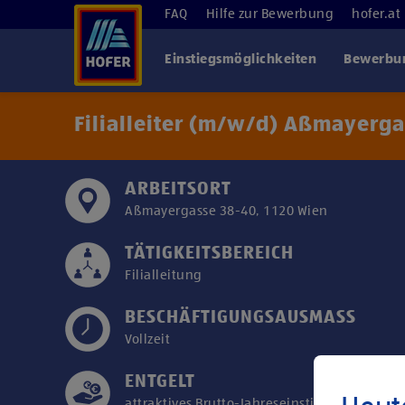
FAQ
Hilfe zur Bewerbung
hofer.at
Einstiegsmöglichkeiten
Bewerbun
Filialleiter (m/w/d) Aßmayerga
ARBEITSORT
Aßmayergasse 38-40, 1120 Wien
TÄTIGKEITSBEREICH
Filialleitung
BESCHÄFTIGUNGSAUSMASS
Vollzeit
ENTGELT
attraktives Brutto-Jahreseinstiegsgehalt ab €