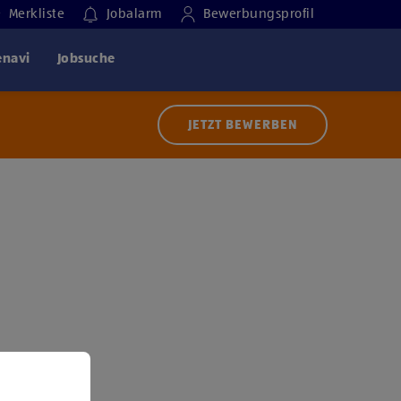
Merkliste
Jobalarm
Bewerbungsprofil
enavi
Jobsuche
JETZT BEWERBEN
 der Nutzung von Diensten bzw. Technologien von
ern zu, um diesen Inhalt anzuzeigen.