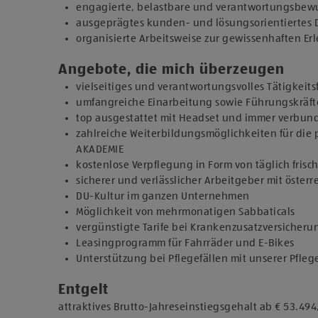
engagierte, belastbare und verantwortungsbewu
ausgeprägtes kunden- und lösungsorientiertes 
organisierte Arbeitsweise zur gewissenhaften E
Angebote, die mich überzeugen
vielseitiges und verantwortungsvolles Tätigkeits
umfangreiche Einarbeitung sowie Führungskräf
top ausgestattet mit Headset und immer verbun
zahlreiche Weiterbildungsmöglichkeiten für die 
AKADEMIE
kostenlose Verpflegung in Form von täglich fris
sicherer und verlässlicher Arbeitgeber mit österr
DU-Kultur im ganzen Unternehmen
Möglichkeit von mehrmonatigen Sabbaticals
vergünstigte Tarife bei Krankenzusatzversicher
Leasingprogramm für Fahrräder und E-Bikes
Unterstützung bei Pflegefällen mit unserer Pfleg
Entgelt
attraktives Brutto-Jahreseinstiegsgehalt ab € 53.494