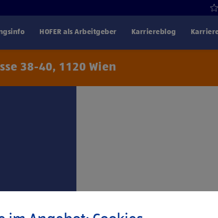
gsinfo
HOFER als Arbeitgeber
Karriereblog
Karrier
sse 38-40, 1120 Wien
Klicke hier und stimme
Drittanbiet
 53.494,- für 38,5