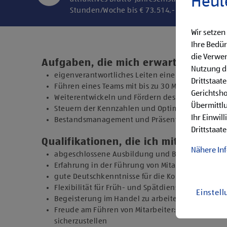
Heut
Stunden/Woche bis € 73.514,- in der Endstuf
Wir setzen
Ihre Bedür
die Verwen
Aufgaben, die mich erwarten
Nutzung di
eigenverantwortliches Leiten einer Filiale
Drittstaat
Führen eines Teams mit bis zu 30 Mitarbeiter:inn
Gerichtsh
Weiterentwickeln und Fördern des Filialteams
Übermittlu
Steuern der Kennzahlen und Optimieren von Abl
Ihr Einwil
Bestandsmanagement und Präsentieren der War
Drittstaate
Qualifikationen, die ich mitbringe
Nähere In
abgeschlossene Ausbildung und Berufserfahrung 
Erfahrung in der Führung von Mitarbeiter:innen
gute Deutschkenntnisse für die Kommunikation 
Flexibilität für Früh- und Spätdienste (Montag b
Einstel
Begeisterung im Handel zu arbeiten und den Un
Freude am Führen von Mitarbeiter:innen, um gem
sicherzustellen