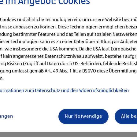
e im Angebot: Cookies
e
 Cookies und ähnliche Technologien ein, um unsere Website bestmö
fnisse anpassen zu können. Diese Technologien ermöglichen beisp
dung bestimmter Features und das Teilen auf sozialen Netzwerken
eser Technologien kann es zu einer Datenübermittlung an Anbieter
en, wie insbesondere die USA kommen. Da die USA laut Europäisch
en
of kein angemessenes Datenschutzniveau aufweist, bestehen aufg
ng Risiken (Zugriff auf Daten durch US-Behörden, fehlende Rechts
äufen
ligung umfasst gemäß Art. 49 Abs. 1 lit. a DSGVO diese Übermittlung
e
n.
formationen zum Datenschutz und den Widerrufsmöglichkeiten
von Vorteil
mit unseren Kund:innen
is Samstag)
lungen
Nur Notwendige
Alle b
ternehmenserfolg mitzugestalten
einsam einen reibungslosen Filialbetrieb